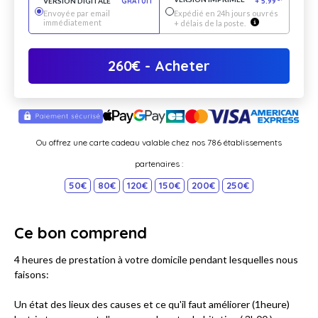
VERSION DIGITALE
GRATUIT
+
5.99
*
Envoyée par email
Expédié en 24h jours ouvrés
immédiatement
+ délais de la poste.
260
€
- Acheter
Ou offrez une carte cadeau valable chez nos 786 établissements
partenaires :
50€
80€
120€
150€
200€
250€
Ce bon comprend
4 heures de prestation à votre domicile pendant lesquelles nous
faisons:
Un état des lieux des causes et ce qu'il faut améliorer (1heure)