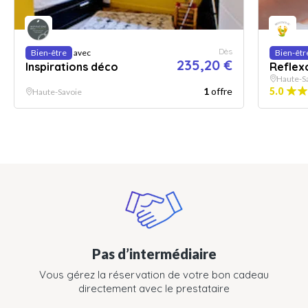
Dès
Bien-être
avec
Bien-êtr
235,20 €
Inspirations déco
Reflex
Haute-S
1
offre
5.0
Haute-Savoie
Pas d’intermédiaire
Vous gérez la réservation de votre bon cadeau
directement avec le prestataire