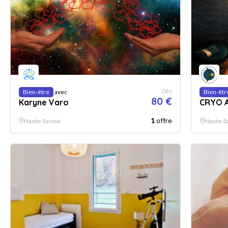
Dès
Bien-être
avec
Bien-êtr
80 €
Karyne Varo
CRYO 
1
offre
Haute-Savoie
Haute-S