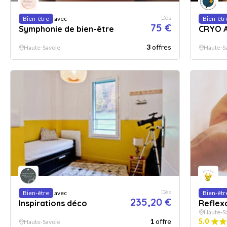
Dès
Bien-être
avec
Bien-êtr
75 €
Symphonie de bien-être
CRYO 
3
offres
Haute-Savoie
Haute-S
Dès
Bien-être
avec
Bien-êtr
235,20 €
Inspirations déco
Reflex
Haute-S
1
offre
5.0
Haute-Savoie