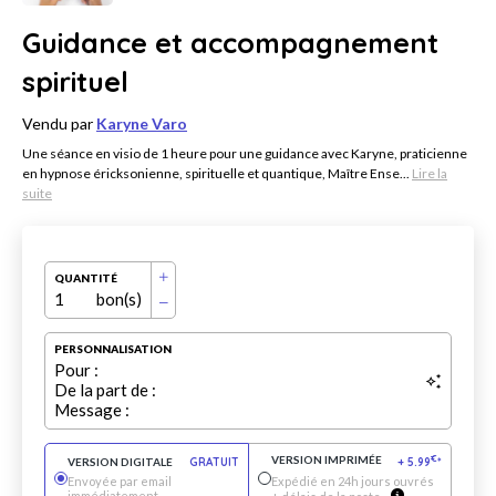
Guidance et accompagnement
spirituel
Vendu par
Karyne Varo
Une séance en visio de 1 heure pour une guidance avec Karyne, praticienne
en hypnose éricksonienne, spirituelle et quantique, Maître Ense...
Lire la
suite
QUANTITÉ
1
bon(s)
PERSONNALISATION
Pour :
De la part de :
Message :
VERSION IMPRIMÉE
€
VERSION DIGITALE
GRATUIT
+
5.99
*
Envoyée par email
Expédié en 24h jours ouvrés
immédiatement