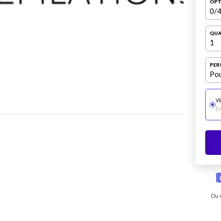
OPT
0
/4
QUA
1
PER
Pou
V
E
Ou 