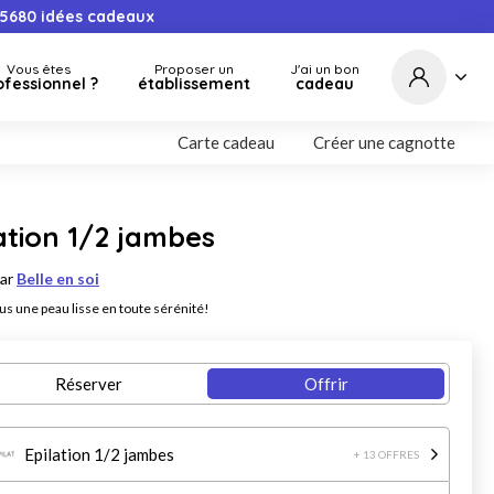
5680
idées cadeaux
Vous êtes
Proposer un
J'ai un bon
ofessionnel ?
établissement
cadeau
Carte cadeau
Créer une cagnotte
ation 1/2 jambes
par
Belle en soi
us une peau lisse en toute sérénité!
Réserver
Offrir
Epilation 1/2 jambes
+ 13 OFFRES