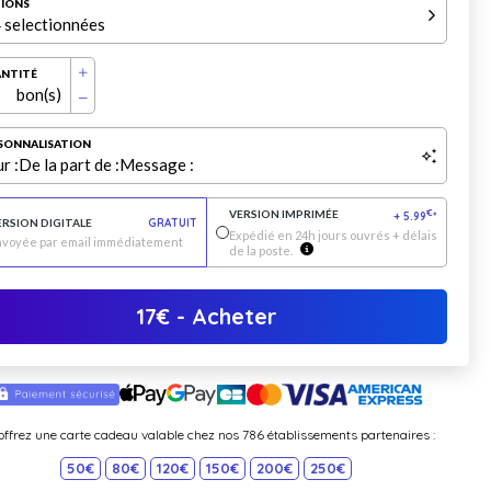
IONS
 selectionnées
NTITÉ
bon(s)
SONNALISATION
r :
De la part de :
Message :
VERSION IMPRIMÉE
€
+
5.99
*
ERSION DIGITALE
GRATUIT
Expédié en 24h jours ouvrés + délais
nvoyée par email immédiatement
de la poste.
17
€
- Acheter
offrez une carte cadeau valable chez nos 786 établissements partenaires :
50€
80€
120€
150€
200€
250€