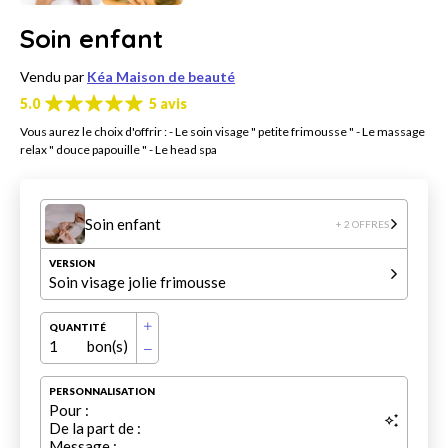
Soin enfant
Vendu par
Kéa Maison de beauté
5.0
5 avis
Vous aurez le choix d'offrir : - Le soin visage " petite frimousse " - Le massage
relax " douce papouille " - Le head spa
Soin enfant
+ 2 OFFRES
VERSION
Soin visage jolie frimousse
QUANTITÉ
1
bon(s)
PERSONNALISATION
Pour :
De la part de :
Message :