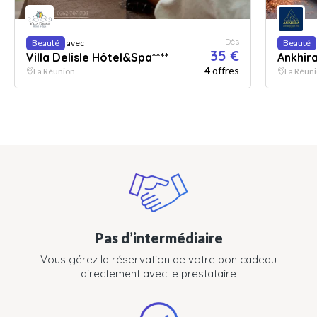
Dès
Beauté
avec
Beauté
35 €
Villa Delisle Hôtel&Spa****
Ankhir
4
offres
La Réunion
La Réun
Pas d’intermédiaire
Vous gérez la réservation de votre bon cadeau
directement avec le prestataire