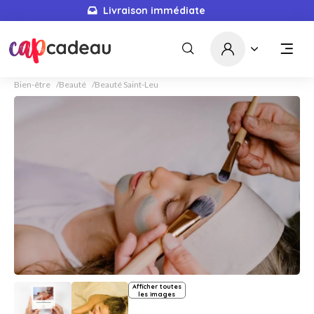
Livraison immédiate
Bien-être
Beauté
Beauté Saint-Leu
Afficher toutes
les images