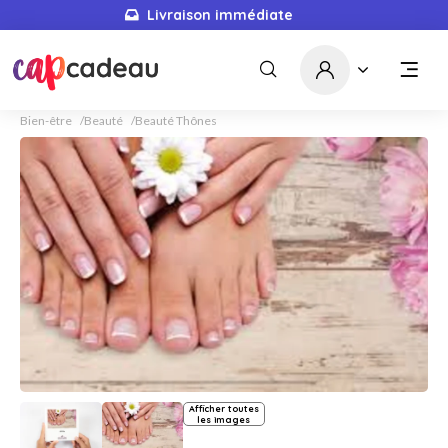
Livraison immédiate
Bien-être
Beauté
Beauté Thônes
Afficher toutes
les images