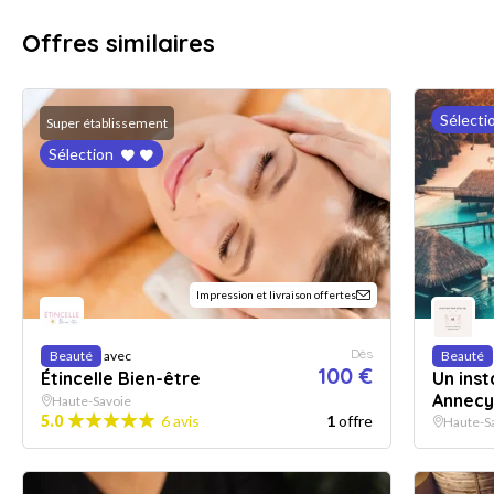
Offres similaires
Sélecti
Super établissement
Sélection
Impression et livraison offertes
Dès
Beauté
avec
Beauté
100 €
Étincelle Bien-être
Un inst
Annecy
Haute-Savoie
5.0
6 avis
1
offre
Haute-S