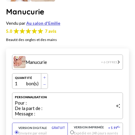
Manucurie
Vendu par
Au salon d'Emilie
5.0
7 avis
Beauté des ongles et des mains
Manucurie
+ 6 OFFRES
QUANTITÉ
1
bon(s)
PERSONNALISATION
Pour :
De la part de :
Message :
VERSION IMPRIMÉE
€
VERSION DIGITALE
GRATUIT
+
5.99
*
Envoyée par email
Expédié en 24h jours ouvrés