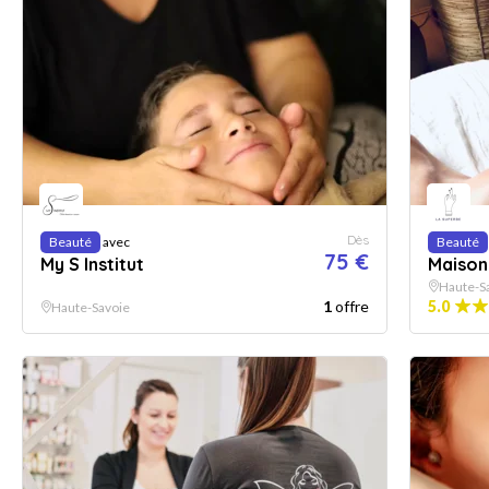
Dès
Beauté
avec
Beauté
75 €
My S Institut
Maison
Haute-S
1
offre
5.0
Haute-Savoie