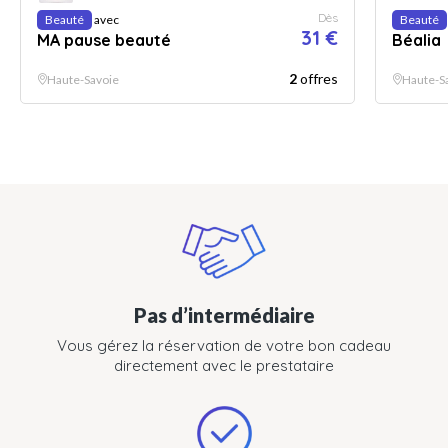
Dès
Beauté
avec
Beauté
31 €
MA pause beauté
Béalia
2
offres
Haute-Savoie
Haute-S
Pas d’intermédiaire
Vous gérez la réservation de votre bon cadeau
directement avec le prestataire