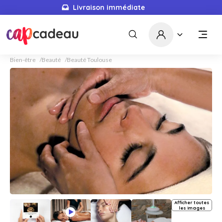
Livraison immédiate
Bien-être
Beauté
Beauté Toulouse
Afficher toutes
les images