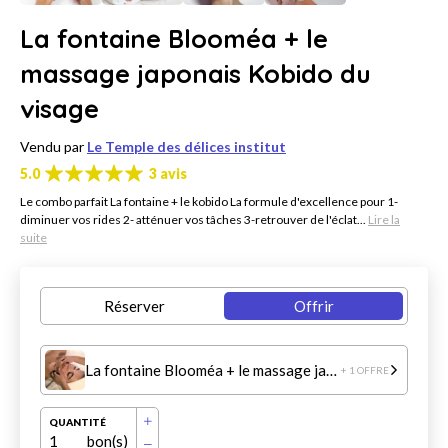
La fontaine Blooméa + le
massage japonais Kobido du
visage
Vendu par
Le Temple des délices institut
5.0
3 avis
Le combo parfait La fontaine + le kobido La formule d'excellence pour 1-
diminuer vos rides 2- atténuer vos tâches 3-retrouver de l'éclat...
Lire la
suite
Réserver
Offrir
La fontaine Blooméa + le massage japonais Kobido du visage
+ 1 OFFRE
QUANTITÉ
1
bon(s)