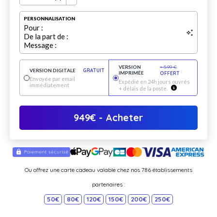
PERSONNALISATION
Pour :
De la part de :
Message :
VERSION
+
5.99
€
VERSION DIGITALE
GRATUIT
IMPRIMÉE
OFFERT
Envoyée par email
Expédié en 24h jours ouvrés
immédiatement
+ délais de la poste.
949
€
- Acheter
Ou offrez une carte cadeau valable chez nos 786 établissements
partenaires :
50€
80€
120€
150€
200€
250€