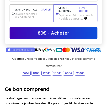
VERSION
+
5.99
€
VERSION DIGITALE
GRATUIT
IMPRIMÉE
OFFERT
Envoyée par email
Expédié en 24h jours ouvrés
immédiatement
+ délais de la poste.
80
€
- Acheter
Ou offrez une carte cadeau valable chez nos 784 établissements
partenaires :
50€
80€
120€
150€
200€
250€
Ce bon comprend
Le drainage lymphatique peut être utilisé pour soigner un
problème de jambes lourdes. Il a pour objectif de stimuler le