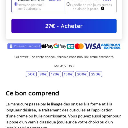
Envoyée par email
Expédié en 24h jours ouvrés
immédiatement
+ délais de la poste.
27
€
- Acheter
Ou offrez une carte cadeau valable chez nos 786 établissements
partenaires :
50€
80€
120€
150€
200€
250€
Ce bon comprend
La manucure passe par le limage des ongles à la forme et à la
longueur désirée, le traitement des cuticules et l’application
d’une crème ou huile nourrissante. Vous pouvez aussi opter pour
la pose d’un vernis classique (couleur de votre choix) ou d'un
vernis semi-permanent.