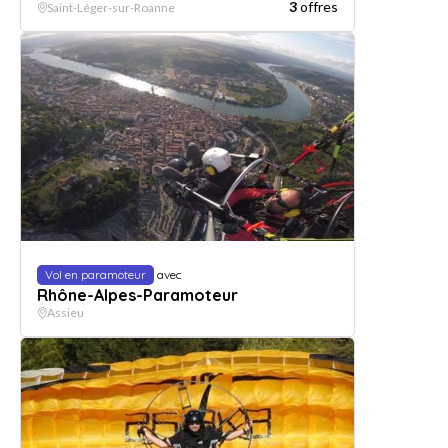
3
offres
Saint-Léger-sur-Roanne
Vol en paramoteur
avec
Rhône-Alpes-Paramoteur
Assieu