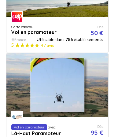
Carte cadeau
Dès
Vol en paramoteur
50 €
Utilisable dans
786
établissements
France
5
47 avis
Dès
Vol en paramoteur
avec
95 €
Là-Haut Paramoteur