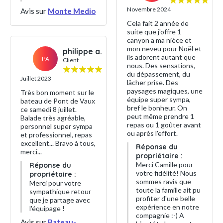
Novembre 2024
Avis sur
Monte Medio
Cela fait 2 année de
suite que j'offre 1
canyon a ma nièce et
mon neveu pour Noël et
philippe a.
ils adorent autant que
PA
Client
nous. Des sensations,
du dépassement, du
Juillet 2023
lâcher prise. Des
paysages magiques, une
Très bon moment sur le
équipe super sympa,
bateau de Pont de Vaux
bref le bonheur. On
ce samedi 8 juillet.
peut même prendre 1
Balade très agréable,
repas ou 1 goûter avant
personnel super sympa
ou après l'effort.
et professionnel, repas
excellent... Bravo à tous,
Réponse du
merci...
propriétaire :
Merci Camille pour
Réponse du
votre fidélité! Nous
propriétaire :
sommes ravis que
Merci pour votre
toute la famille ait pu
sympathique retour
profiter d'une belle
que je partage avec
expérience en notre
l'équipage !
compagnie :-) A
Avis sur
Bateau-