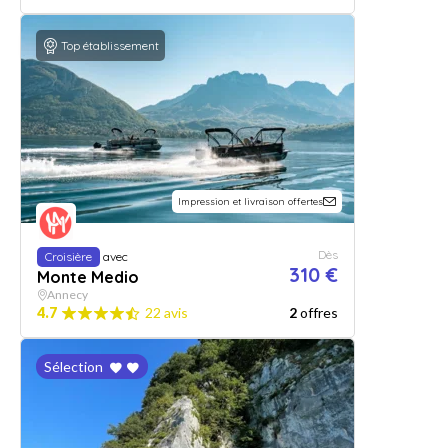
Top établissement
Impression et livraison offertes
Dès
Croisière
avec
310 €
Monte Medio
Annecy
4.7
22 avis
2
offres
Sélection