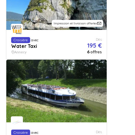
Impression et livraison offertes
Dès
Croisière
avec
195 €
Water Taxi
6
offres
Annecy
Dès
Croisière
avec