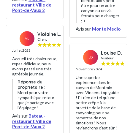
bientôt alors peut
restaurant Ville de
être pour un autre
Pont-de-Vaux 2
canyon ou un via
ferrata pour changer
;-)
Avis sur
Monte Medio
Violaine L.
VL
Client
Juillet 2023
Louise D.
LD
Visiteur
Accueil très chaleureux,
repas délicieux, nous
avons passé une très
Novembre 2024
agréable journée.
Une superbe
Réponse du
expérience dans le
propriétaire :
canyon de Montmin
Merci pour votre
avec Vincent top guide
sympathique retour
! Et rien de tel qu'une
que je partage avec
petite crêpe à la
l'équipage !
buvette de la base de
canyoning pour se
Avis sur
Bateau-
remettre de nos
restaurant Ville de
émotions ! Nous
Pont-de-Vaux 2
reviendrons c'est sûr !