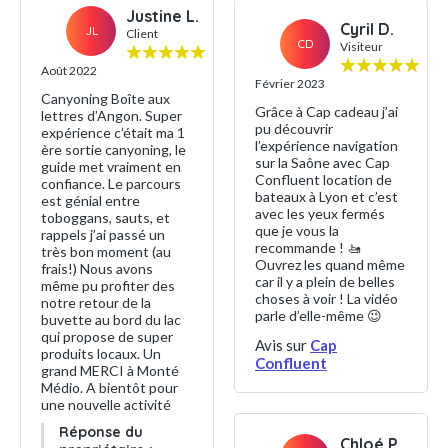
Justine L.
Cyril D.
JL
Client
CD
Visiteur
Août 2022
Février 2023
Canyoning Boîte aux
Grâce à Cap cadeau j’ai
lettres d’Angon. Super
pu découvrir
expérience c’était ma 1
l’expérience navigation
ère sortie canyoning, le
sur la Saône avec Cap
guide met vraiment en
Confluent location de
confiance. Le parcours
bateaux à Lyon et c’est
est génial entre
avec les yeux fermés
toboggans, sauts, et
que je vous la
rappels j’ai passé un
recommande ! 🚤
très bon moment (au
Ouvrez les quand même
frais!) Nous avons
car il y a plein de belles
même pu profiter des
choses à voir ! La vidéo
notre retour de la
parle d’elle-même 😉
buvette au bord du lac
qui propose de super
Avis sur
Cap
produits locaux. Un
Confluent
grand MERCI à Monté
Médio. A bientôt pour
une nouvelle activité
Réponse du
Chloé P.