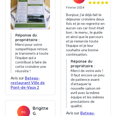
Février 2024
Bonjour, j'ai déjà fait le
déjeuner croisière deux
fois et je ne regrette en
aucun cas car tout était
bon : le menu , le guide
Réponse du
et ainsi que le parcours
propriétaire :
et je remercie toute
Merci pour votre
l'équipe et je leur
sympathique retour,
souhaite une bonne
je transmets à toute
continuation.
l'équipe qui a
Réponse du
contribué à faire de
propriétaire :
cette croisière une
Merci de votre avis !
réussite !
Il faut encore un peu
Avis sur
Bateau-
de patience avant
restaurant Ville de
d'attaquer la
Pont-de-Vaux 2
nouvelle saison mi-
avril avec la même
équipe et les mêmes
prestations de
qualité.
Brigitte
BG
Avis sur
Bateau-
G.