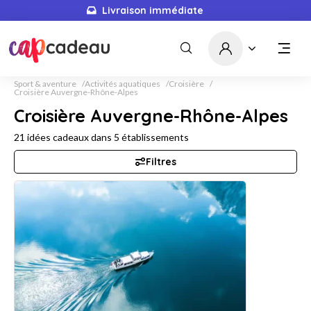
Livraison immédiate
Sport & aventure
Activités aquatiques
Croisière
Croisière Auvergne-Rhône-Alpes
Croisière Auvergne-Rhône-Alpes
21
idées cadeaux dans
5
établissements
Filtres