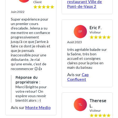
restaurant Ville de
Client
Pont-de-Vaux 2
Juin 2022
Super expérience pour
un premier cours
Eric F.
d’escalade. Jelena a su
EF
me mettre en confiance
Visiteur
progressivement
jusqu'à ce que j'arrive à
Août 2023
faire ce dont je rêvais et
très agréable balade sur
que je pensais
la Saône, très bon
inaccessible pour une
accueil et consignes
débutante. Je n’ai
claires pour la prise en
qu’une envie, c’est de
main du bateau
recommencer 😉👍
Avis sur
Cap
Réponse du
Confluent
propriétaire :
Merci Brigitte pour
votre retour! On
espère vous revoir
bientôt alors ;-)
Therese
TL
L.
Avis sur
Monte Medio
Visiteur