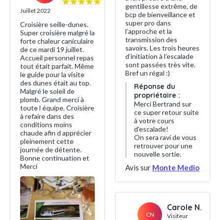
gentillesse extrême, de
Juillet 2022
bcp de bienveillance et
super pro dans
Croisière seille-dunes.
l’approche et la
Super croisière malgré la
transmission des
forte chaleur caniculaire
savoirs. Les trois heures
de ce mardi 19 juillet.
d’initiation à l’escalade
Accueil personnel repas
sont passées très vite.
tout était parfait. Même
Bref un régal :)
le guide pour la visite
des dunes était au top.
Réponse du
Malgré le soleil de
propriétaire :
plomb. Grand merci à
Merci Bertrand sur
toute l équipe. Croisière
ce super retour suite
à refaire dans des
à votre cours
conditions moins
d'escalade!
chaude afin d apprécier
On sera ravi de vous
pleinement cette
retrouver pour une
journée de détente.
nouvelle sortie.
Bonne continuation et
Merci
Avis sur
Monte Medio
Carole N.
CN
Visiteur