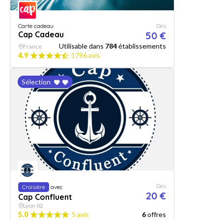
Carte cadeau
Dès
Cap Cadeau
50 €
Utilisable dans
784
établissements
France
4.9
1796 avis
Sélection
Dès
Croisière
avec
20 €
Cap Confluent
Lyon 02
5.0
5 avis
6
offres