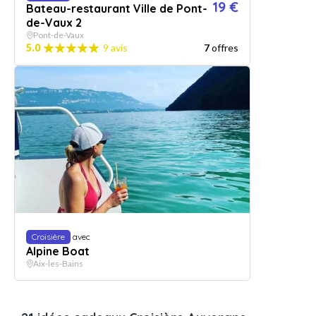
19 €
Bateau-restaurant Ville de Pont-
de-Vaux 2
Pont-de-Vaux
5.0
9 avis
7
offres
Croisière
avec
Alpine Boat
Aix-les-Bains