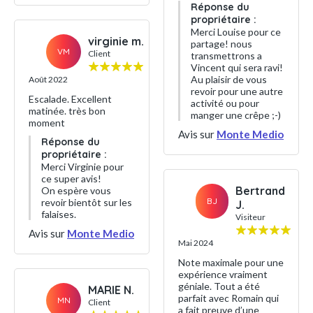
Réponse du
propriétaire :
Merci Louise pour ce
virginie m.
partage! nous
VM
Client
transmettrons a
Vincent qui sera ravi!
Au plaisir de vous
Août 2022
revoir pour une autre
Escalade. Excellent
activité ou pour
matinée. très bon
manger une crêpe ;-)
moment
Avis sur
Monte Medio
Réponse du
propriétaire :
Merci Virginie pour
ce super avis!
Bertrand
On espère vous
BJ
revoir bientôt sur les
J.
falaises.
Visiteur
Avis sur
Monte Medio
Mai 2024
Note maximale pour une
expérience vraiment
géniale. Tout a été
MARIE N.
parfait avec Romain qui
MN
Client
a fait preuve d’une