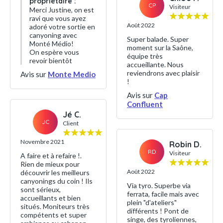
propriétaire :
CP
Visiteur
Merci Justine, on est
ravi que vous ayez
Août 2022
adoré votre sortie en
canyoning avec
Super balade. Super
Monté Médio!
moment sur la Saône,
On espère vous
équipe très
revoir bientôt
accueillante. Nous
reviendrons avec plaisir
Avis sur
Monte Medio
!
Avis sur
Cap
Confluent
Jé C.
JC
Client
Novembre 2021
Robin D.
RD
Visiteur
A faire et à refaire !.
Rien de mieux pour
Août 2022
découvrir les meilleurs
canyonings du coin ! Ils
Via tyro. Superbe via
sont sérieux,
ferrata, facile mais avec
accueillants et bien
plein "d'ateliers"
situés. Moniteurs très
différents ! Pont de
compétents et super
singe, des tyroliennes,