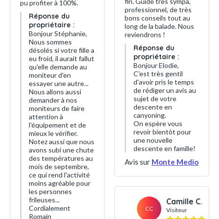
fin. Guide très sympa,
pu profiter à 100%.
professionnel, de très
Réponse du
bons conseils tout au
propriétaire :
long de la balade. Nous
Bonjour Stéphanie,
reviendrons !
Nous sommes
Réponse du
désolés si votre fille a
propriétaire :
eu froid, il aurait fallut
Bonjour Elodie,
qu'elle demande au
C'est très gentil
moniteur d'en
d'avoir pris le temps
essayer une autre...
de rédiger un avis au
Nous allons aussi
sujet de votre
demander à nos
descente en
moniteurs de faire
canyoning.
attention à
On espère vous
l'équipement et de
revoir bientôt pour
mieux le vérifier.
une nouvelle
Notez aussi que nous
descente en famille!
avons subi une chute
des températures au
Avis sur
Monte Medio
mois de septembre,
ce qui rend l'activité
moins agréable pour
les personnes
frileuses...
Camille C.
Cordialement
CC
Visiteur
Romain