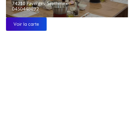
74210 Faverges-Seythenex
0450448892
Voir la carte