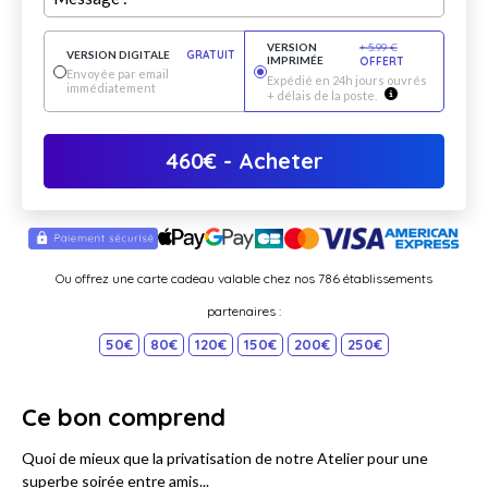
VERSION
+
5.99
€
VERSION DIGITALE
GRATUIT
IMPRIMÉE
OFFERT
Envoyée par email
Expédié en 24h jours ouvrés
immédiatement
+ délais de la poste.
460
€
- Acheter
Ou offrez une carte cadeau valable chez nos 786 établissements
partenaires :
50€
80€
120€
150€
200€
250€
Ce bon comprend
Quoi de mieux que la privatisation de notre Atelier pour une
superbe soirée entre amis...