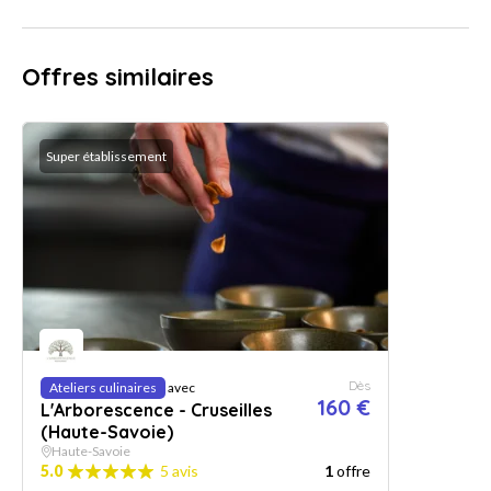
Offres similaires
Super établissement
Dès
Ateliers culinaires
avec
160 €
L'Arborescence - Cruseilles
(Haute-Savoie)
Haute-Savoie
5.0
5 avis
1
offre