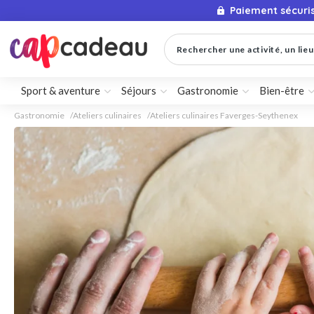
Paiement sécuri
Rechercher une activité, un lieu 
Sport & aventure
Séjours
Gastronomie
Bien-être
Gastronomie
Ateliers culinaires
Ateliers culinaires Faverges-Seythenex