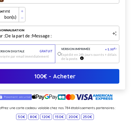
NTITÉ
bon(s)
SONNALISATION
r :
De la part de :
Message :
VERSION IMPRIMÉE
€
+
5.99
*
ERSION DIGITALE
GRATUIT
Expédié en 24h jours ouvrés + délais
nvoyée par email immédiatement
de la poste.
100
€
- Acheter
offrez une carte cadeau valable chez nos 784 établissements partenaires :
50€
80€
120€
150€
200€
250€