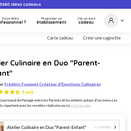
5680
idées cadeaux
Vous êtes
Proposer un
J'ai un bon
ofessionnel ?
établissement
cadeau
Carte cadeau
Créer une cagnotte
ier Culinaire en Duo "Parent-
ant"
par
Frédéric Fouquet Créateur d'Emotions Culinaires
5 avis
urmand de Partage entre les Parents et les enfants autour d'un menu Les
ts repartent avec les recettes réalisées au co...
Lire la suite
Atelier Culinaire en Duo "Parent-Enfant"
+ 2 OFFRES