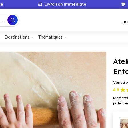
sé
Livraison immédiate
...
pr
Destinations
Thématiques
Atel
Enf
Vendu 
4.9
Moment Go
participan