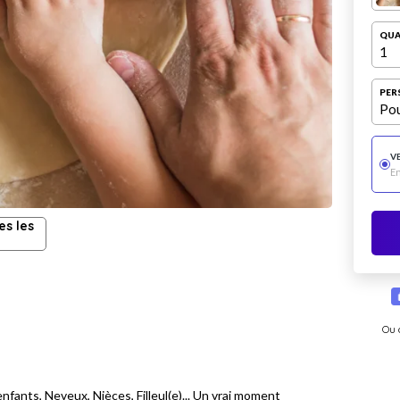
QUA
1
PER
Pou
V
E
es les
Ou 
nfants, Neveux, Nièces, Filleul(e)... Un vrai moment