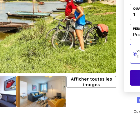
QUA
1
PER
Pou
V
E
Afficher toutes les
images
Ou 