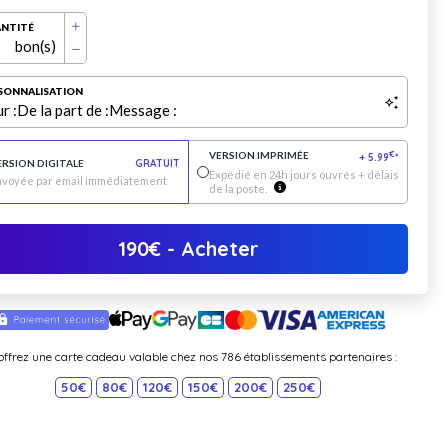
NTITÉ
bon(s)
SONNALISATION
r :
De la part de :
Message :
VERSION IMPRIMÉE
€
+
5.99
*
ERSION DIGITALE
GRATUIT
Expédié en 24h jours ouvrés + délais
nvoyée par email immédiatement
de la poste.
190
€
- Acheter
offrez une carte cadeau valable chez nos 786 établissements partenaires :
50€
80€
120€
150€
200€
250€