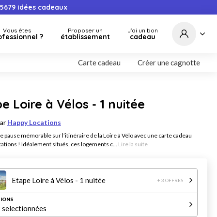
5679
idées cadeaux
Vous êtes
Proposer un
J'ai un bon
ofessionnel ?
établissement
cadeau
Carte cadeau
Créer une cagnotte
e Loire à Vélos - 1 nuitée
par
Happy Locations
e pause mémorable sur l’itinéraire de la Loire à Vélo avec une carte cadeau
ations ! Idéalement situés, ces logements c...
Lire la suite
Etape Loire à Vélos - 1 nuitée
+ 3 OFFRES
IONS
 selectionnées