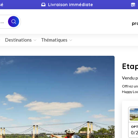
sé
Livraison immédiate
...
pr
Destinations
Thématiques
Etap
Vendu 
Offrez un
Happy Loc
OPT
0
/2