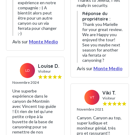
Thanks to Jelena; I felt
expérience en notre
really in security.
compagnie :-) A
bientôt alors peut
Réponse du
être pour un autre
propriétaire :
canyon ou un via
Thank you Marielle
ferrata pour changer
for your great review.
;-)
We are Happy you
enjoyed the tour!
Avis sur
Monte Medio
See you maybe next
season for another
via ferrata or
canyoning ?
Louise D.
Avis sur
Monte Medio
LD
Visiteur
Novembre 2024
Une superbe
Viki T.
expérience dans le
VT
Visiteur
canyon de Montmin
avec Vincent top guide
Novembre 2021
! Et rien de tel qu'une
petite crêpe à la
Canyon. Canyon au top,
buvette de la base de
super ludique et
canyoning pour se
moniteur génial, très
remettre de nos
pro et rassurant!!