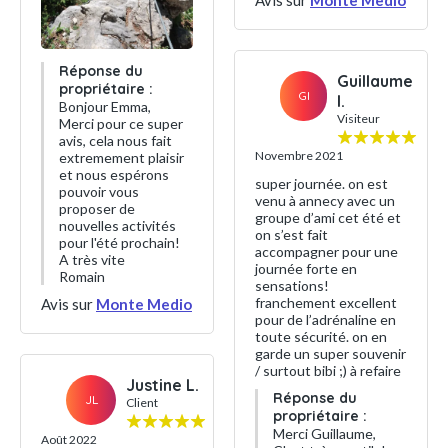
Avis sur
Monte Medio
Réponse du
Guillaume
propriétaire :
GI
I.
Bonjour Emma,
Visiteur
Merci pour ce super
avis, cela nous fait
Novembre 2021
extremement plaisir
et nous espérons
super journée. on est
pouvoir vous
venu à annecy avec un
proposer de
groupe d’ami cet été et
nouvelles activités
on s’est fait
pour l'été prochain!
accompagner pour une
A très vite
journée forte en
Romain
sensations!
franchement excellent
Avis sur
Monte Medio
pour de l’adrénaline en
toute sécurité. on en
garde un super souvenir
/ surtout bibi ;) à refaire
Justine L.
Réponse du
JL
Client
propriétaire :
Merci Guillaume,
Août 2022