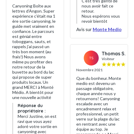
C'est très gentil de
Canyoning Boîte aux
nous avoir fait ce
lettres d’Angon. Super
retour.
expérience c’était ma 1
Nous espérons vous
ère sortie canyoning, le
revoir bientôt
guide met vraiment en
Avis sur
Monte Medio
confiance. Le parcours
est génial entre
toboggans, sauts, et
rappels j’ai passé un
très bon moment (au
Thomas S.
frais!) Nous avons
TS
Visiteur
même pu profiter des
notre retour de la
Novembre 2021
buvette au bord du lac
qui propose de super
Que du bonheur. Monte
produits locaux. Un
medio est devenu un
grand MERCI à Monté
passage obligatoire,
Médio. A bientôt pour
chaque année nous y
une nouvelle activité
retournons! Canyoning
escalade avec un
Réponse du
encadrement relax et
propriétaire :
professionnel, un petit
Merci Justine, on est
verre sur la plage du lac
ravi que vous ayez
en rentrant avec une
adoré votre sortie en
équipe au top. Je
canyoning avec