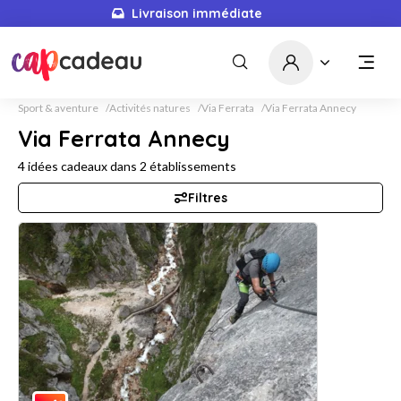
Livraison immédiate
Sport & aventure
Activités natures
Via Ferrata
Via Ferrata Annecy
Via Ferrata Annecy
4
idées cadeaux dans
2
établissements
Filtres