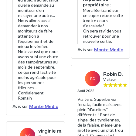
propriétaire :
qu'elle demande au
moniteur d'en
Merci Bertrand sur
essayer une autre...
ce super retour suite
Nous allons aussi
à votre cours
demander à nos
d'escalade!
moniteurs de faire
On sera ravi de vous
attention à
retrouver pour une
l'équipement et de
nouvelle sortie.
mieux le vérifier.
Avis sur
Monte Medio
Notez aussi que nous
avons subi une chute
des températures au
mois de septembre,
ce qui rend l'activité
Robin D.
moins agréable pour
RD
Visiteur
les personnes
frileuses...
Août 2022
Cordialement
Romain
Via tyro. Superbe via
ferrata, facile mais avec
Avis sur
Monte Medio
plein "d'ateliers"
différents ! Pont de
singe, des tyroliennes,
de la falaise, même une
grotte avec un p'tit trou
virginie m.
étroit. Comme c'est
VM