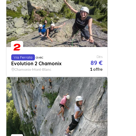
Dès
Via Ferrata
avec
89 €
Evolution 2 Chamonix
1
offre
Chamonix-Mont-Blanc