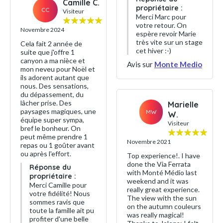
Camille C.
propriétaire :
CC
Visiteur
Merci Marc pour
votre retour. On
Novembre 2024
espère revoir Marie
très vite sur un stage
Cela fait 2 année de
cet hiver :-)
suite que j'offre 1
canyon a ma nièce et
Avis sur
Monte Medio
mon neveu pour Noël et
ils adorent autant que
nous. Des sensations,
du dépassement, du
lâcher prise. Des
Marielle
paysages magiques, une
MW
W.
équipe super sympa,
Visiteur
bref le bonheur. On
peut même prendre 1
Novembre 2021
repas ou 1 goûter avant
ou après l'effort.
Top experience!. I have
done the Via Ferrata
Réponse du
with Monté Médio last
propriétaire :
weekend and it was
Merci Camille pour
really great experience.
votre fidélité! Nous
The view with the sun
sommes ravis que
on the autumn couleurs
toute la famille ait pu
was really magical!
profiter d'une belle