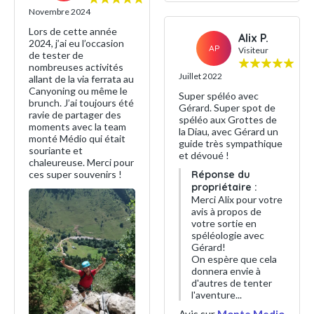
Novembre 2024
Lors de cette année
Alix P.
2024, j’ai eu l’occasion
AP
Visiteur
de tester de
nombreuses activités
Juillet 2022
allant de la via ferrata au
Canyoning ou même le
Super spéléo avec
brunch. J’ai toujours été
Gérard. Super spot de
ravie de partager des
spéléo aux Grottes de
moments avec la team
la Diau, avec Gérard un
monté Médio qui était
guide très sympathique
souriante et
et dévoué !
chaleureuse. Merci pour
ces super souvenirs !
Réponse du
propriétaire :
Merci Alix pour votre
avis à propos de
votre sortie en
spéléologie avec
Gérard!
On espère que cela
donnera envie à
d'autres de tenter
l'aventure...