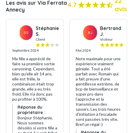
22
Les avis sur Via Ferrata
4.7
avis
Annecy
Stéphanie
Bertrand
SS
BJ
S.
J.
Client
Visiteur
Septembre 2024
Mai 2024
Ma fille a apprécié de
Note maximale pour une
faire sa première sortie
expérience vraiment
canyoning. Cependant,
géniale. Tout a été
bien qu'elle ait 14 ans,
parfait avec Romain qui
elle est frêle, la
a fait preuve d’une
combinaison était trop
gentillesse extrême, de
grande, elle a eu très
bcp de bienveillance et
froid. Elle n'a donc pas
super pro dans
pu profiter à 100%.
l’approche et la
transmission des
Réponse du
savoirs. Les trois heures
propriétaire :
d’initiation à l’escalade
Bonjour Stéphanie,
sont passées très vite.
Nous sommes
Bref un régal :)
désolés si votre fille a
Réponse du
eu froid, il aurait fallut