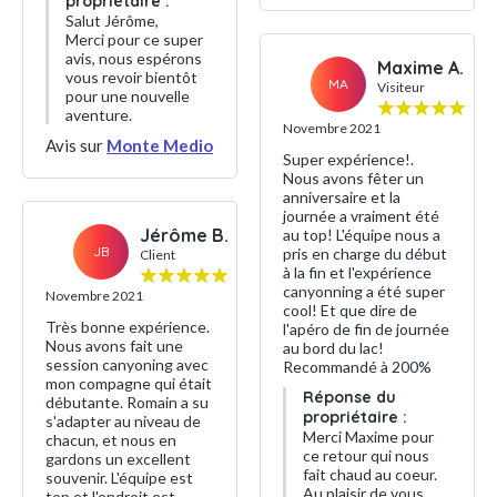
propriétaire :
Salut Jérôme,
Merci pour ce super
avis, nous espérons
Maxime A.
vous revoir bientôt
MA
Visiteur
pour une nouvelle
aventure.
Novembre 2021
Avis sur
Monte Medio
Super expérience!.
Nous avons fêter un
anniversaire et la
journée a vraiment été
Jérôme B.
au top! L'équipe nous a
JB
pris en charge du début
Client
à la fin et l'expérience
canyonning a été super
Novembre 2021
cool! Et que dire de
Très bonne expérience.
l'apéro de fin de journée
Nous avons fait une
au bord du lac!
session canyoning avec
Recommandé à 200%
mon compagne qui était
Réponse du
débutante. Romain a su
propriétaire :
s'adapter au niveau de
Merci Maxime pour
chacun, et nous en
ce retour qui nous
gardons un excellent
fait chaud au coeur.
souvenir. L'équipe est
Au plaisir de vous
top et l'endroit est