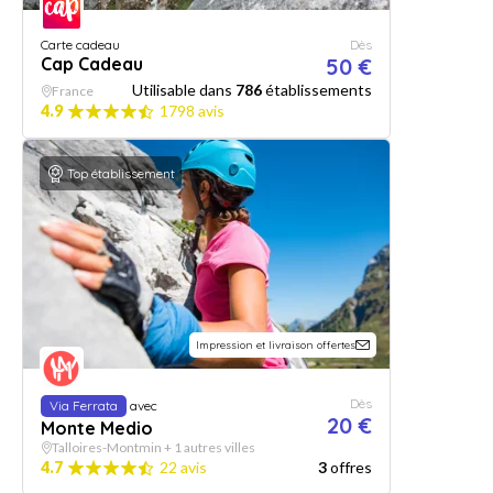
Carte cadeau
Dès
Cap Cadeau
50 €
Utilisable dans
786
établissements
France
4.9
1798 avis
Top établissement
Impression et livraison offertes
Dès
Via Ferrata
avec
20 €
Monte Medio
Talloires-Montmin + 1 autres villes
4.7
22 avis
3
offres