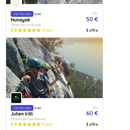
Dès
Via Ferrata
avec
50 €
Nunayak
Sixt-Fer-à-Cheval
5.0
3 avis
1
offre
Dès
Via Ferrata
avec
60 €
Julien Irilli
Faverges-Seythenex
5.0
8 avis
1
offre