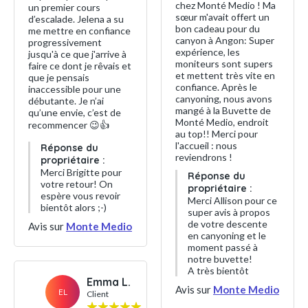
chez Monté Medio ! Ma
un premier cours
sœur m'avait offert un
d’escalade. Jelena a su
bon cadeau pour du
me mettre en confiance
canyon à Angon: Super
progressivement
expérience, les
jusqu'à ce que j'arrive à
moniteurs sont supers
faire ce dont je rêvais et
et mettent très vite en
que je pensais
confiance. Après le
inaccessible pour une
canyoning, nous avons
débutante. Je n’ai
mangé à la Buvette de
qu’une envie, c’est de
Monté Medio, endroit
recommencer 😉👍
au top!! Merci pour
l'accueil : nous
Réponse du
reviendrons !
propriétaire :
Merci Brigitte pour
Réponse du
votre retour! On
propriétaire :
espère vous revoir
Merci Allison pour ce
bientôt alors ;-)
super avis à propos
de votre descente
Avis sur
Monte Medio
en canyoning et le
moment passé à
notre buvette!
A très bientôt
Emma L.
Avis sur
Monte Medio
EL
Client