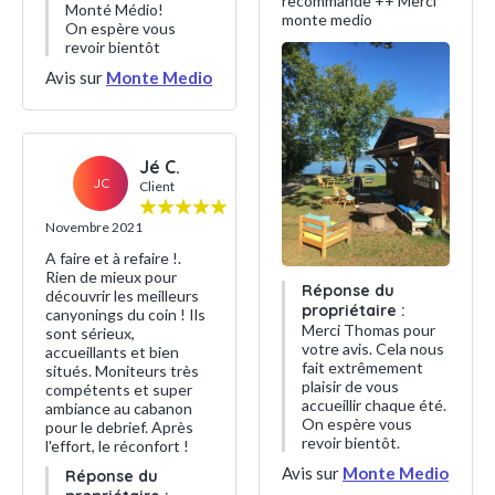
recommande ++ Merci
Monté Médio!
monte medio
On espère vous
revoir bientôt
Avis sur
Monte Medio
Jé C.
JC
Client
Novembre 2021
A faire et à refaire !.
Rien de mieux pour
Réponse du
découvrir les meilleurs
propriétaire :
canyonings du coin ! Ils
Merci Thomas pour
sont sérieux,
votre avis. Cela nous
accueillants et bien
fait extrêmement
situés. Moniteurs très
plaisir de vous
compétents et super
accueillir chaque été.
ambiance au cabanon
On espère vous
pour le debrief. Après
revoir bientôt.
l'effort, le réconfort !
Avis sur
Monte Medio
Réponse du