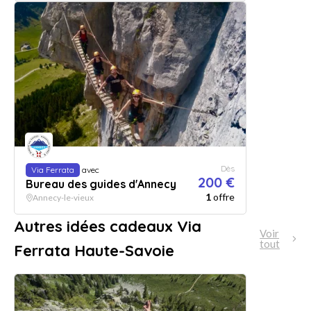
Dès
Via Ferrata
avec
200 €
Bureau des guides d'Annecy
1
offre
Annecy-le-vieux
Autres idées cadeaux Via
Voir
tout
Ferrata Haute-Savoie