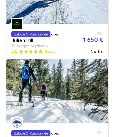
Dès
Balade & Randonnée
avec
1 650 €
Julien Irilli
Faverges-Seythenex
5.0
8 avis
1
offre
Dès
Balade & Randonnée
avec