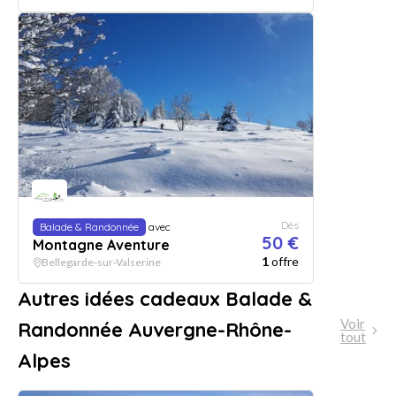
Dès
Balade & Randonnée
avec
50 €
Montagne Aventure
1
offre
Bellegarde-sur-Valserine
Autres idées cadeaux Balade &
Voir
Randonnée Auvergne-Rhône-
tout
Alpes