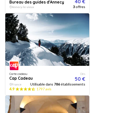
40 €
Bureau des guides d'Annecy
3
offres
Annecy-le-vieux
Carte cadeau
Dès
Cap Cadeau
50 €
Utilisable dans
786
établissements
France
4.9
1797 avis