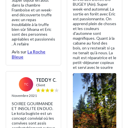
Super séjour en août
BUGEY (Ain). Super
dans la chambre
week-end automnal. La
Framboise et un week-
sortie en forêt avec Eric
end découverte truffe
est passionnante. On
avec un repas
apprend plein de choses
inoubliable à la truffe
et les couleurs
bien sûr Silvana et Eric
d'automne sont
sont des personnes
magnifiques. Quant à la
agréables et passionnés
cabane au fond des
. A refaire
bois, on y resterait si ça
Avis sur
La Roche
ne tenait qu'à nous. La
Bleue
nuit est réparatrice et le
petit-déjeuner copieux
et servi avec le sourire
TEDDY C.
TC
Client
Novembre 2021
SOIREE GOURMANDE
ET INSOLITE EN DUO.
Le kota bugiste est un
concept convivial où les
convives sont assis
confortablement autour