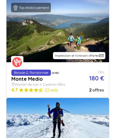
Top établissement
Impression et livraison offertes
Dès
Balade & Randonnée
avec
180 €
Monte Medio
Veyrier-du-Lac + 1 autres villes
4.7
22 avis
2
offres