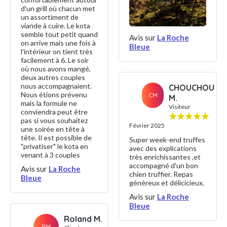
d'un grill où chacun met
un assortiment de
viande à cuire. Le kota
semble tout petit quand
Avis sur
La Roche
on arrive mais une fois à
Bleue
l'intérieur on tient très
facilement à 6. Le soir
où nous avons mangé,
deux autres couples
nous accompagnaient.
CHOUCHOU
Nous étions prévenu
CM
M.
mais la formule ne
Visiteur
conviendra peut être
pas si vous souhaitez
Février 2025
une soirée en tête à
tête. Il est possible de
Super week-end truffes
"privatiser" le kota en
avec des explications
venant à 3 couples
très enrichissantes ,et
accompagné d'un bon
Avis sur
La Roche
chien truffier. Repas
Bleue
généreux et délicicieux.
Avis sur
La Roche
Bleue
Roland M.
RM