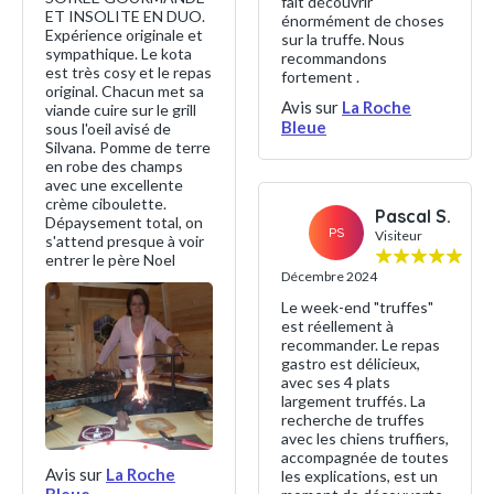
fait découvrir
ET INSOLITE EN DUO.
énormément de choses
Expérience originale et
sur la truffe. Nous
sympathique. Le kota
recommandons
est très cosy et le repas
fortement .
original. Chacun met sa
Avis sur
La Roche
viande cuire sur le grill
Bleue
sous l'oeil avisé de
Silvana. Pomme de terre
en robe des champs
avec une excellente
crème ciboulette.
Pascal S.
Dépaysement total, on
PS
Visiteur
s'attend presque à voir
entrer le père Noel
Décembre 2024
Le week-end "truffes"
est réellement à
recommander. Le repas
gastro est délicieux,
avec ses 4 plats
largement truffés. La
recherche de truffes
avec les chiens truffiers,
accompagnée de toutes
Avis sur
La Roche
les explications, est un