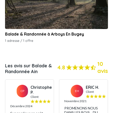
Balade & Randonnée à Arboys En Bugey
1 adresse / 1 offre
10
Les avis sur Balade &
4.8
avis
Randonnée Ain
Christophe
ERIC H.
CP
EH
P.
Client
Client
Novembre 2021
Décembre 2024
PROMENONS NOUS
DANS LES BOIS... DU