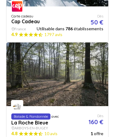
Carte cadeau
Dès
Cap Cadeau
50 €
Utilisable dans
786
établissements
France
4.9
1797 avis
Dès
Balade & Randonnée
avec
160 €
La Roche Bleue
ARBOYS-EN-BUGEY
4.8
10 avis
1
offre