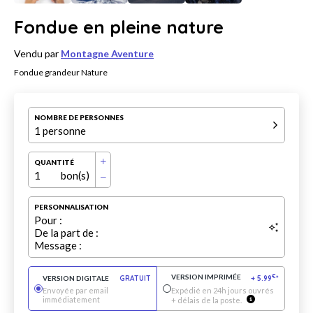
Fondue en pleine nature
Vendu par
Montagne Aventure
Fondue grandeur Nature
NOMBRE DE PERSONNES
1 personne
QUANTITÉ
1
bon(s)
PERSONNALISATION
Pour :
De la part de :
Message :
VERSION IMPRIMÉE
€
VERSION DIGITALE
GRATUIT
+
5.99
*
Envoyée par email
Expédié en 24h jours ouvrés
immédiatement
+ délais de la poste.