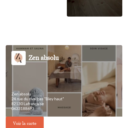
Zen absolu
Zen absolu
24 rue du rival bas "Bley haut"
82130 Lafrançaise
0633188693
Voir la carte