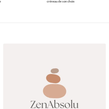
e
créneau de son choix