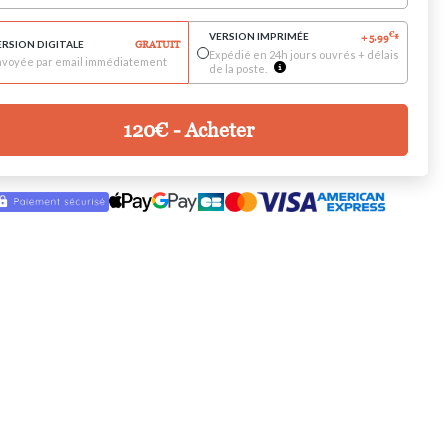
VERSION IMPRIMÉE
€
+
5.99
*
ERSION DIGITALE
GRATUIT
Expédié en 24h jours ouvrés + délais
nvoyée par email immédiatement
de la poste.
120
€
- Acheter