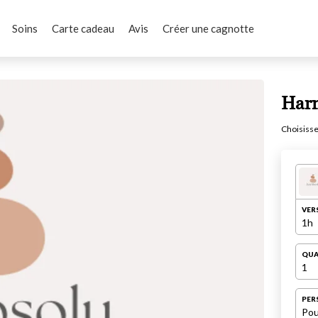
Soins
Carte cadeau
Avis
Créer une cagnotte
Harm
Choisisse
VER
1h
QUA
1
PER
Pou