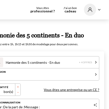
Vous êtes
J'ai un bon
professionnel ?
cadeau
onie des 5 continents - En duo
z entre 1h, 1h15 et 1h30 de modelage pour deux personnes.
Harmonie des 5 continents - En duo
+ 4 OFFRES
SION
NTITÉ
Vous êtes une entreprise ou un CE ?
bon(s)
SONNALISATION
r :
De la part de :
Message :