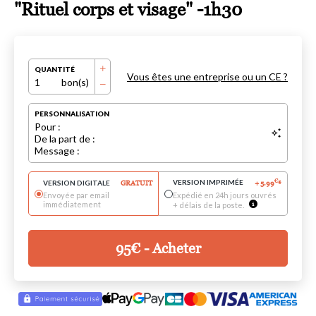
"Rituel corps et visage" -1h30
QUANTITÉ
Vous êtes une entreprise ou un CE ?
1
bon(s)
PERSONNALISATION
Pour :
De la part de :
Message :
VERSION IMPRIMÉE
€
VERSION DIGITALE
GRATUIT
+
5.99
*
Envoyée par email
Expédié en 24h jours ouvrés
immédiatement
+ délais de la poste.
95
€
- Acheter