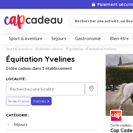
Paiement sécuri
Rechercher une activité, un lieu 
Sport & aventure
Séjours
Gastronomie
Bien-être
Sport & aventure
Activités natures
Équitation
Équitation Yvelines
Équitation Yvelines
0 idée cadeau dans 1 établissement
LOCALITÉ :
Île-de-France
Yvelines
CATÉGORIE :
Séjours
Carte cadeau
Cap Cade