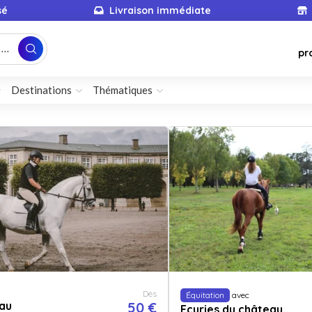
sé
Livraison immédiate
...
pr
Destinations
Thématiques
Dès
Équitation
avec
au
50 €
Ecuries du château