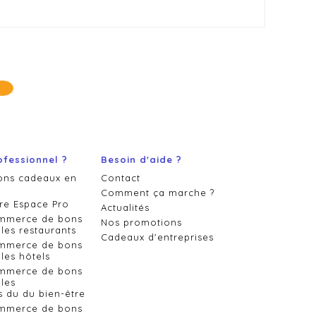
ofessionnel ?
Besoin d'aide ?
ons cadeaux en
Contact
Comment ça marche ?
re Espace Pro
Actualités
ommerce de bons
Nos promotions
les restaurants
Cadeaux d'entreprises
ommerce de bons
les hôtels
ommerce de bons
les
s du du bien-être
ommerce de bons