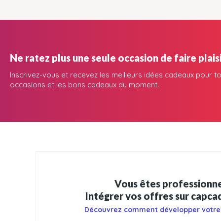
Ne ratez plus une seule occasion de faire plaisi
Inscrivez-vous et recevez les meilleurs idées cadeaux pour to
occasions et les bons cadeaux du moment.
Vous êtes professionne
Intégrer vos offres sur capc
Découvrez comment développer votre