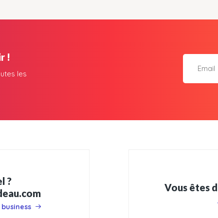
r !
utes les
l ?
Vous êtes d
adeau.com
 business