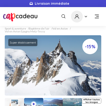
Livraison immédiate
Sport & aventure
Baptême de l'air
Vol en Avion
Vol en Avion Epagny Metz-Tessy
Super établissement
-15%
Afficher toutes
les images