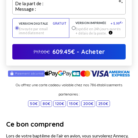
De la part de :
Message :
VERSION IMPRIMÉE
€
VERSION DIGITALE
GRATUIT
+
5.99
*
Envoyée par email
Expédié en 24h jours ouvrés
immédiatement
+ délais de la poste.
609.45
€
- Acheter
717.00
€
Ou offrez une carte cadeau valable chez nos 786 établissements
partenaires :
50€
80€
120€
150€
200€
250€
Ce bon comprend
Lors de votre baptême de l'air en avion, vous survolerez Annecy,