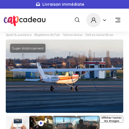
Livraison immédiate
Sport & aventure
Baptême de l'air
Vol en Avion
Vol en Avion Bron
Super établissement
Afficher toutes
les images