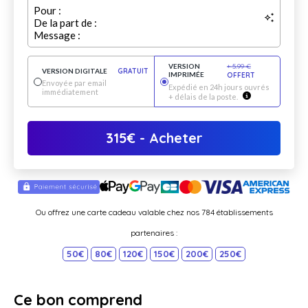
Pour :
De la part de :
Message :
VERSION
+
5.99
€
VERSION DIGITALE
GRATUIT
IMPRIMÉE
OFFERT
Envoyée par email
Expédié en 24h jours ouvrés
immédiatement
+ délais de la poste.
315
€
- Acheter
Ou offrez une carte cadeau valable chez nos 784 établissements
partenaires :
50€
80€
120€
150€
200€
250€
Ce bon comprend