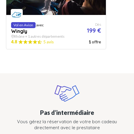
Dès
Vol en Avion
avec
199 €
Wingly
Rhône + 1 autres départements
4.8
5 avis
1
offre
Pas d’intermédiaire
Vous gérez la réservation de votre bon cadeau
directement avec le prestataire