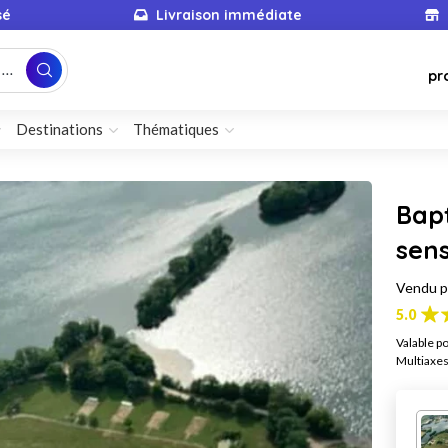
sé
Livraison immédiate
...
pr
Destinations
Thématiques
Bapt
sens
Vendu 
5.0
Valable p
Multiaxes