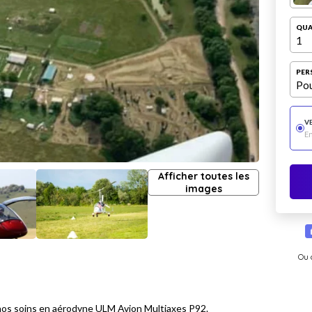
QUA
1
PER
Pou
V
E
Afficher toutes les
images
Ou 
r nos soins en aérodyne ULM Avion Multiaxes P92.