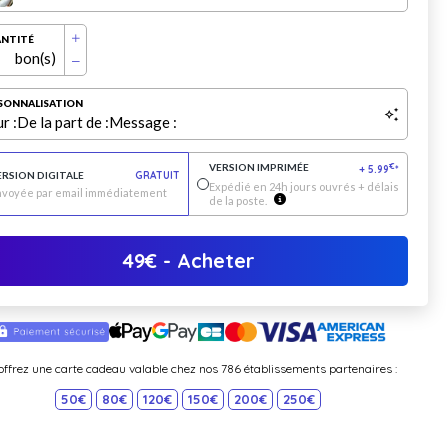
NTITÉ
bon(s)
SONNALISATION
r :
De la part de :
Message :
VERSION IMPRIMÉE
€
+
5.99
*
ERSION DIGITALE
GRATUIT
Expédié en 24h jours ouvrés + délais
nvoyée par email immédiatement
de la poste.
49
€
- Acheter
offrez une carte cadeau valable chez nos 786 établissements partenaires :
50€
80€
120€
150€
200€
250€