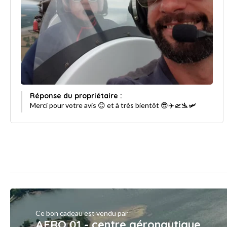
Réponse du propriétaire :
Merci pour votre avis 😊 et à très bientôt 😎✈️🛫🛬🛩
Ce bon cadeau est vendu par
AERO 01 - centre aéronautique