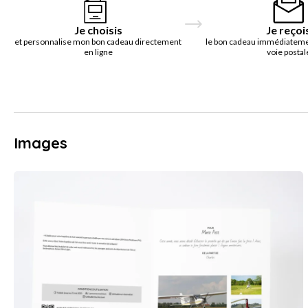
Je choisis
Je reçoi
et personnalise mon bon cadeau directement
le bon cadeau immédiatemen
en ligne
voie postal
Images