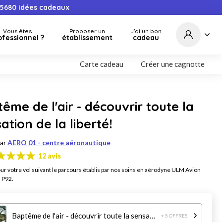
5680
idées cadeaux
Vous êtes
Proposer un
J'ai un bon
ofessionnel ?
établissement
cadeau
Carte cadeau
Créer une cagnotte
ême de l'air - découvrir toute la
ation de la liberté!
par
AERO 01 - centre aéronautique
12 avis
our votre vol suivant le parcours établis par nos soins en aérodyne ULM Avion
 P92.
Baptême de l'air - découvrir toute la sensation de la liberté!
+ 5 OFFRES