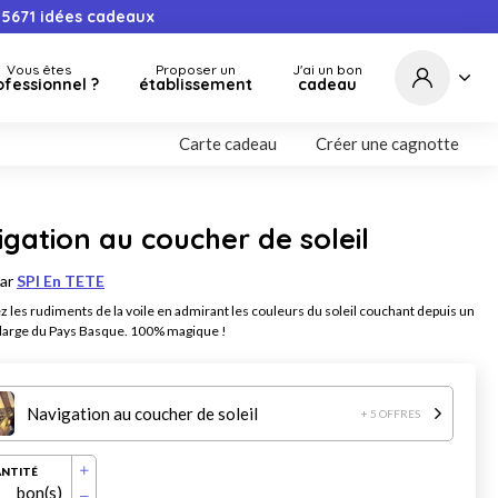
5671
idées cadeaux
Vous êtes
Proposer un
J'ai un bon
ofessionnel ?
établissement
cadeau
Carte cadeau
Créer une cagnotte
gation au coucher de soleil
par
SPI En TETE
 les rudiments de la voile en admirant les couleurs du soleil couchant depuis un
u large du Pays Basque. 100% magique !
Navigation au coucher de soleil
+ 5 OFFRES
NTITÉ
bon(s)