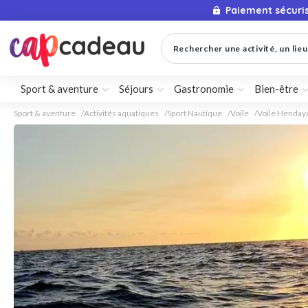
Paiement sécuri
Rechercher une activité, un lieu 
Sport & aventure
Séjours
Gastronomie
Bien-être
Sport & aventure
Activités aquatiques
Sport Nautique
Voile
Voile Henday