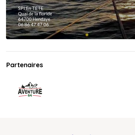
SPI En TETE
Quai de la floride
64700 Hendaye
06 86 47 47 06
Partenaires