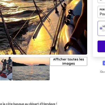
PER
Pou
V
E
Afficher toutes les
images
Ou 
 de la côte basque au départ d’Hendaye !