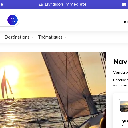
sé
Livraison immédiate
...
pr
Destinations
Thématiques
e
Navi
Vendu 
Découvrez
voilier a
QUA
1