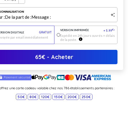
SONNALISATION
r :
De la part de :
Message :
VERSION IMPRIMÉE
€
+
5.99
*
ERSION DIGITALE
GRATUIT
Expédié en 24h jours ouvrés + délais
nvoyée par email immédiatement
de la poste.
65
€
- Acheter
offrez une carte cadeau valable chez nos 786 établissements partenaires :
50€
80€
120€
150€
200€
250€