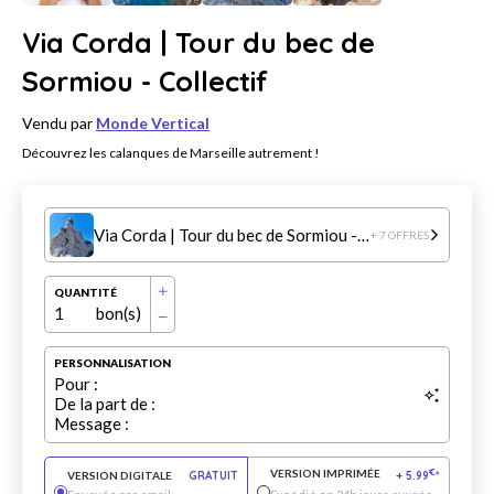
Via Corda | Tour du bec de
Sormiou - Collectif
Vendu par
Monde Vertical
Découvrez les calanques de Marseille autrement !
Via Corda | Tour du bec de Sormiou - Collectif
+ 7 OFFRES
QUANTITÉ
1
bon(s)
PERSONNALISATION
Pour :
De la part de :
Message :
VERSION IMPRIMÉE
€
VERSION DIGITALE
GRATUIT
+
5.99
*