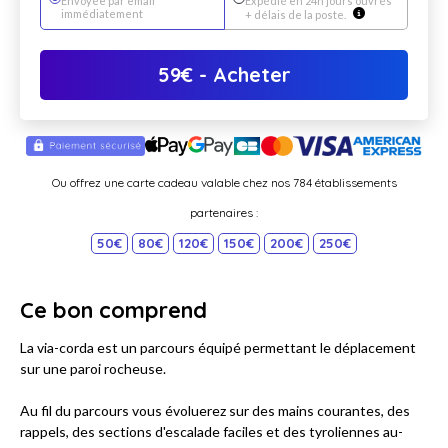
Envoyée par email
Expédié en 24h jours ouvrés
immédiatement
+ délais de la poste.
59
€
- Acheter
Ou offrez une carte cadeau valable chez nos 784 établissements
partenaires :
50€
80€
120€
150€
200€
250€
Ce bon comprend
La via-corda est un parcours équipé permettant le déplacement
sur une paroi rocheuse.
Au fil du parcours vous évoluerez sur des mains courantes, des
rappels, des sections d'escalade faciles et des tyroliennes au-