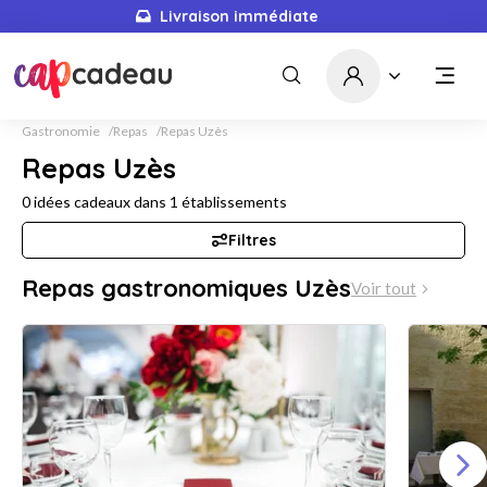
Livraison immédiate
Gastronomie
Repas
Repas Uzès
Repas Uzès
0
idées cadeaux dans
1
établissements
Filtres
Repas gastronomiques Uzès
Voir tout