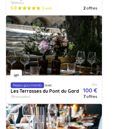
Nîmes
5.0
3 avis
2
offres
Dès
Repas gourmands
avec
100 €
Les Terrasses du Pont du Gard
7
offres
Remoulins