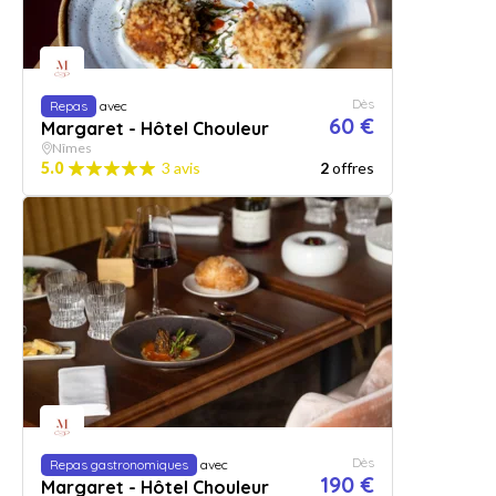
Dès
Repas
avec
60 €
Margaret - Hôtel Chouleur
Nîmes
5.0
3 avis
2
offres
Dès
Repas gastronomiques
avec
190 €
Margaret - Hôtel Chouleur