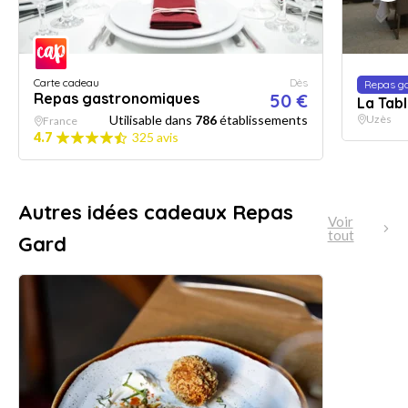
Carte cadeau
Dès
Repas g
Repas gastronomiques
50 €
La Tabl
Utilisable dans
786
établissements
Uzès
France
4.7
325 avis
Autres idées cadeaux Repas
Voir
tout
Gard