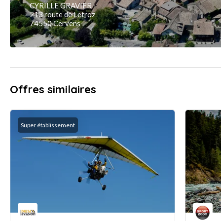
CYRILLE GRAVIER
213 route de Letroz
74550 Cervens
Offres similaires
Super établissement