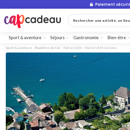
Paiement sécuri
Rechercher une activité, un lieu 
Sport & aventure
Séjours
Gastronomie
Bien-être
Sport & aventure
Baptême de l'air
Vol en ULM
Vol en ULM Cervens