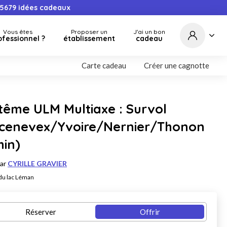
5679
idées cadeaux
Vous êtes
Proposer un
J'ai un bon
ofessionnel ?
établissement
cadeau
Carte cadeau
Créer une cagnotte
tême ULM Multiaxe : Survol
xcenevex/Yvoire/Nernier/Thonon
min)
par
CYRILLE GRAVIER
du lac Léman
Réserver
Offrir