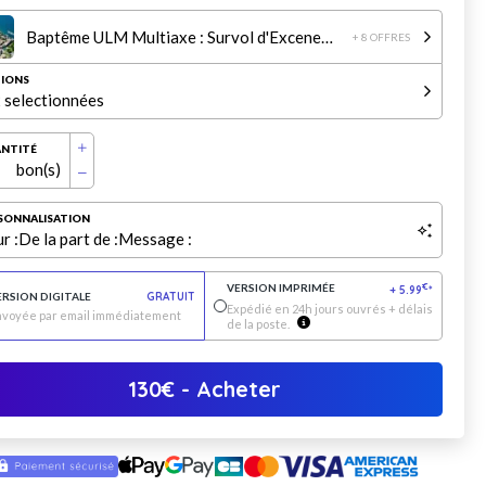
Baptême ULM Multiaxe : Survol d'Excenevex/Yvoire/Nernier/Thonon (30min)
+ 8 OFFRES
IONS
 selectionnées
NTITÉ
bon(s)
SONNALISATION
r :
De la part de :
Message :
VERSION IMPRIMÉE
€
+
5.99
*
ERSION DIGITALE
GRATUIT
Expédié en 24h jours ouvrés + délais
nvoyée par email immédiatement
de la poste.
130
€
- Acheter