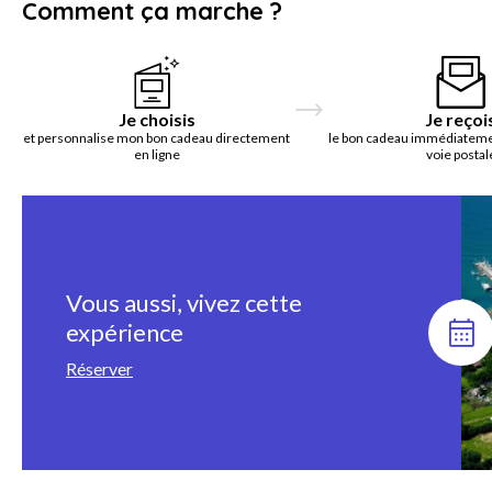
Comment ça marche ?
Je choisis
Je reçoi
et personnalise mon bon cadeau directement
le bon cadeau immédiatemen
en ligne
voie postal
Vous aussi, vivez cette
expérience
Réserver