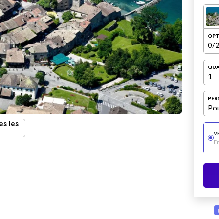
OPT
0
/2
QUA
1
PER
Pou
es les
V
E