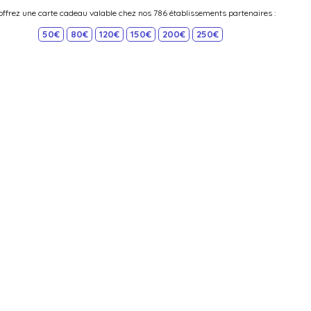
offrez une carte cadeau valable chez nos 786 établissements partenaires :
50€
80€
120€
150€
200€
250€