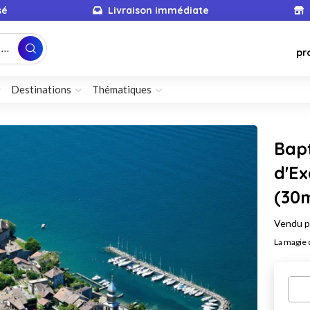
sé
Livraison immédiate
...
pr
Destinations
Thématiques
Bap
d'E
(30
Vendu 
La magie 