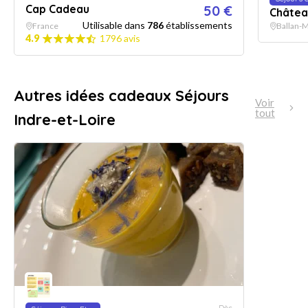
Cap Cadeau
50 €
Châtea
Utilisable dans
786
établissements
France
Ballan-M
4.9
1796 avis
Autres idées cadeaux Séjours
Voir
tout
Indre-et-Loire
Dès