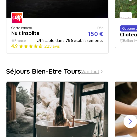
Carte cadeau
Dès
Cabane d
Nuit insolite
150 €
Châtea
Utilisable dans
786
établissements
France
Ballan-M
4.9
223 avis
Séjours Bien-Etre Tours
Voir tout