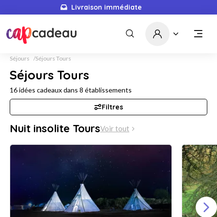
Livraison immédiate
Séjours
Séjours Tours
Séjours Tours
16
idées cadeaux dans
8
établissements
Filtres
Nuit insolite Tours
Voir tout