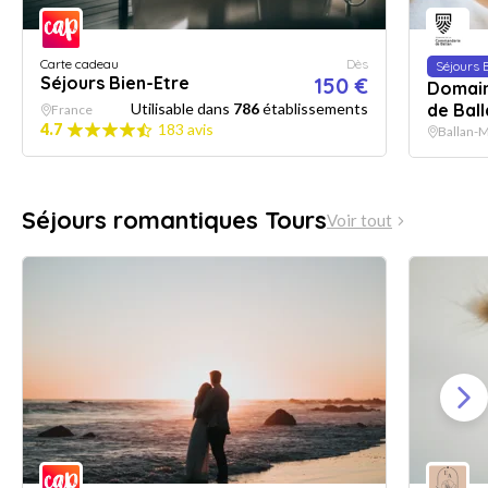
Carte cadeau
Dès
Séjours 
Séjours Bien-Etre
150 €
Domain
Utilisable dans
786
établissements
de Ball
France
4.7
183 avis
Ballan-M
Séjours romantiques Tours
Voir tout