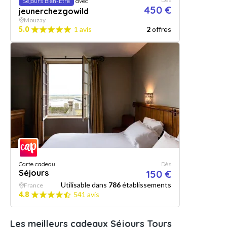
Séjours Bien-Etre
avec
450 €
jeunerchezgowild
Mouzay
5.0
1 avis
2
offres
Carte cadeau
Dès
Séjours
150 €
Utilisable dans
786
établissements
France
4.8
541 avis
Les meilleurs cadeaux Séjours Tours