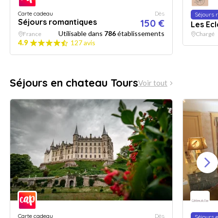
Carte cadeau
Dès
Séjours 
Séjours romantiques
150 €
Les Ec
Utilisable dans
786
établissements
France
Chargé
4.9
127 avis
Séjours en chateau Tours
Voir tout
Carte cadeau
Dès
Séjours 