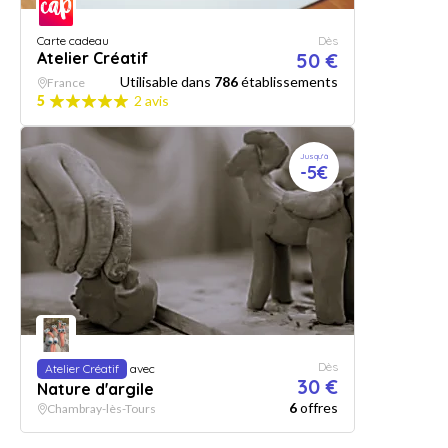
Carte cadeau
Dès
Atelier Créatif
50 €
Utilisable dans
786
établissements
France
5
2 avis
Jusqu'à
-5€
Dès
Atelier Créatif
avec
30 €
Nature d'argile
6
offres
Chambray-lès-Tours