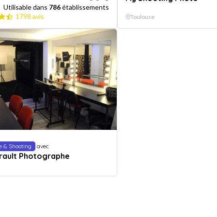
Utilisable dans
786
établissements
1798 avis
Toulouse
e & Shooting
avec
Brault Photographe