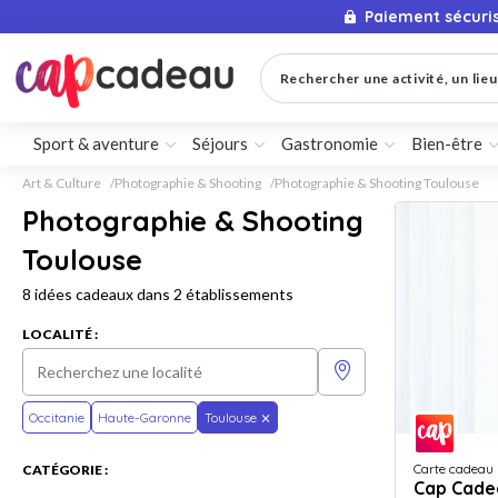
Paiement sécuri
Rechercher une activité, un lieu 
Sport & aventure
Séjours
Gastronomie
Bien-être
Art & Culture
Photographie & Shooting
Photographie & Shooting Toulouse
Photographie & Shooting
Toulouse
8 idées cadeaux dans 2 établissements
LOCALITÉ :
Occitanie
Haute-Garonne
Toulouse
Carte cadeau
CATÉGORIE :
Cap Cade