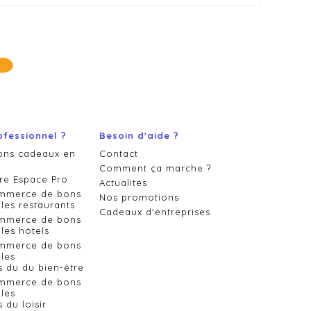
ofessionnel ?
Besoin d'aide ?
ons cadeaux en
Contact
Comment ça marche ?
re Espace Pro
Actualités
ommerce de bons
Nos promotions
les restaurants
Cadeaux d'entreprises
ommerce de bons
les hôtels
ommerce de bons
les
s du du bien-être
ommerce de bons
les
 du loisir