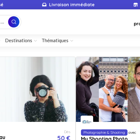
sé
Livraison immédiate
...
pr
Destinations
Thématiques
Dès
Photographie & Shooting
avec
au
50 €
My Shooting Photo