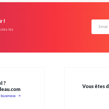
r !
utes les
l ?
Vous êtes d
adeau.com
 business