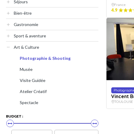
Séjours
France
4.9
Bien-être
Gastronomie
Sport & aventure
Art & Culture
Photographie & Shooting
Musée
Visite Guidée
Photographi
Atelier Créatif
Vincent 
TOULOUSE
Spectacle
BUDGET :