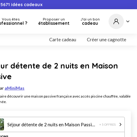
5671
idées cadeaux
Vous êtes
Proposer un
J'ai un bon
ofessionnel ?
établissement
cadeau
Carte cadeau
Créer une cagnotte
ur détente de 2 nuits en Maison
ive
par
aMiniMas
faire découvrir une maison passive française avec accès piscine chauffée, valable
nnée.
Séjour détente de 2 nuits en Maison Passive
+ 5 OFFRES
IONS