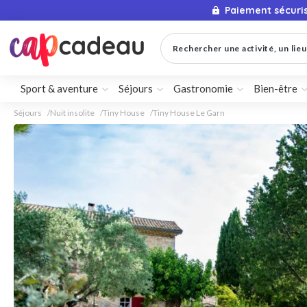
Paiement sécuri
Rechercher une activité, un lieu 
Sport & aventure
Séjours
Gastronomie
Bien-être
Séjours
Nuit insolite
Tiny House
Tiny House Le Garn