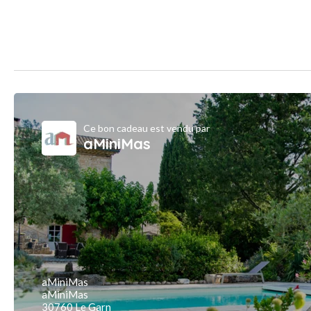
Ce bon cadeau est vendu par
aMiniMas
aMiniMas
aMiniMas
30760 Le Garn