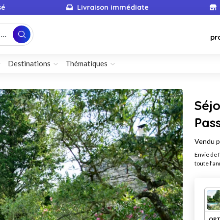
sé
Livraison immédiate
...
pr
Destinations
Thématiques
Séjo
Pass
Vendu 
Envie de 
toute l'a
OPT