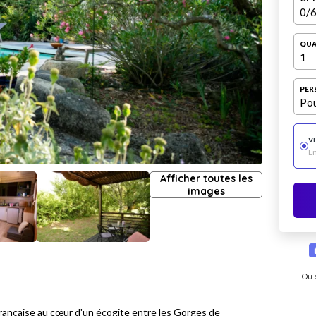
0
/6
QUA
1
PER
Pou
V
E
Afficher toutes les
images
Ou 
française au cœur d'un écogite entre les Gorges de