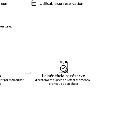
ximum
Utilisable sur réservation
verture.
s
Le bénéficiaire réserve
t par mail ou par
directement auprès de l'établissement au
e
créneau de son choix