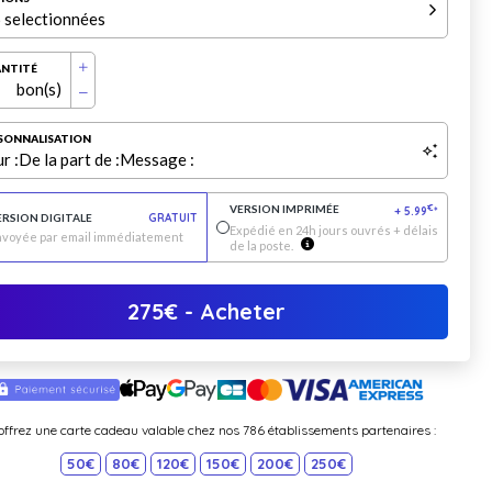
 selectionnées
NTITÉ
bon(s)
SONNALISATION
r :
De la part de :
Message :
VERSION IMPRIMÉE
€
+
5.99
*
ERSION DIGITALE
GRATUIT
Expédié en 24h jours ouvrés + délais
nvoyée par email immédiatement
de la poste.
275
€
- Acheter
offrez une carte cadeau valable chez nos 786 établissements partenaires :
50€
80€
120€
150€
200€
250€