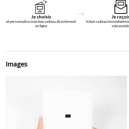
Je choisis
Je reçoi
et personnalise mon bon cadeau directement
le bon cadeau immédiatemen
en ligne
voie postal
Images