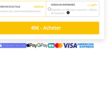
VERSION IMPRIMÉE
€
+
5.99
*
ERSION DIGITALE
GRATUIT
Expédié en 24h jours ouvrés + délais
nvoyée par email immédiatement
de la poste.
45
€
- Acheter