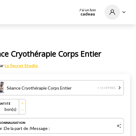
J'ai un bon
cadeau
ce Cryothérapie Corps Entier
par
Le Secret Studio
Séance Cryothérapie Corps Entier
+ 11 OFFRES
NTITÉ
bon(s)
SONNALISATION
r :
De la part de :
Message :