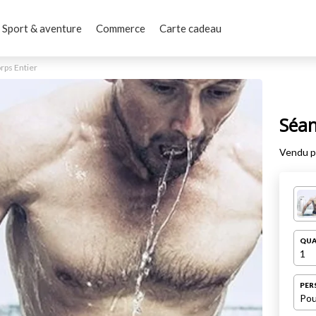
Sport & aventure
Commerce
Carte cadeau
rps Entier
Séan
Vendu 
QUA
1
PER
Pou