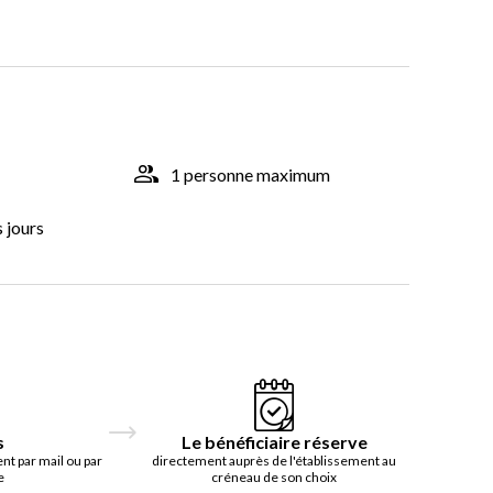
1 personne maximum
s jours
s
Le bénéficiaire réserve
t par mail ou par
directement auprès de l'établissement au
e
créneau de son choix