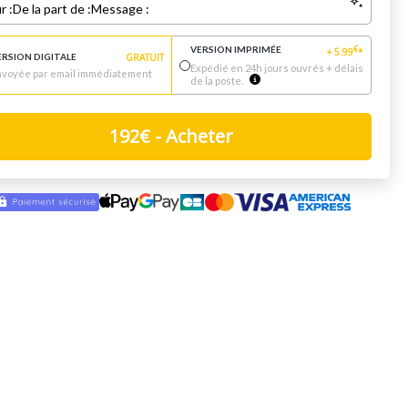
r :
De la part de :
Message :
VERSION IMPRIMÉE
€
+
5.99
*
ERSION DIGITALE
GRATUIT
Expédié en 24h jours ouvrés + délais
nvoyée par email immédiatement
de la poste.
192
€
- Acheter