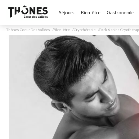
Séjours
Bien-être
Gastronomie
Thônes Coeur Des Vallées
Bien-être
Cryothérapie
Pack 6 soins Cryothérap