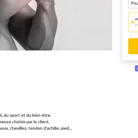
Pou
V
E
é, du sport et du bien-être.
reuse choisie par le client.
x, chevilles, tendon d'achille, pied...