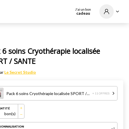
J'ai un bon
cadeau
 6 soins Cryothérapie localisée
RT / SANTE
par
Le Secret Studio
Pack 6 soins Cryothérapie localisée SPORT / SANTE
+ 11 OFFRES
NTITÉ
bon(s)
SONNALISATION