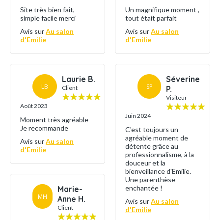
Site très bien fait,
Un magnifique moment ,
simple facile merci
tout était parfait
Avis sur
Au salon
Avis sur
Au salon
d'Emilie
d'Emilie
Laurie B.
Séverine
LB
SP
Client
P.
Visiteur
Août 2023
Juin 2024
Moment très agréable
Je recommande
C'est toujours un
agréable moment de
Avis sur
Au salon
détente grâce au
d'Emilie
professionnalisme, à la
douceur et la
bienveillance d'Emilie.
Une parenthèse
enchantée !
Marie-
MH
Anne H.
Avis sur
Au salon
Client
d'Emilie