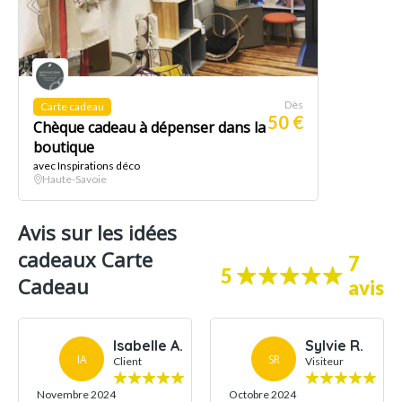
Dès
Carte cadeau
50 €
Chèque cadeau à dépenser dans la
boutique
avec Inspirations déco
Haute-Savoie
Avis sur les idées
cadeaux Carte
7
5
Cadeau
avis
Isabelle A.
Sylvie R.
IA
SR
Client
Visiteur
Novembre 2024
Octobre 2024