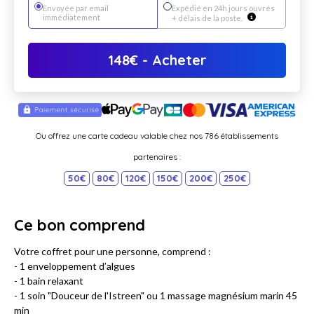
Envoyée par email
Expédié en 24h jours ouvrés
immédiatement
+ délais de la poste.
148
€
- Acheter
Ou offrez une carte cadeau valable chez nos 786 établissements
partenaires :
50€
80€
120€
150€
200€
250€
Ce bon comprend
Votre coffret pour une personne, comprend :
- 1 enveloppement d’algues
- 1 bain relaxant
- 1 soin "Douceur de l'Istreen" ou 1 massage magnésium marin 45
min