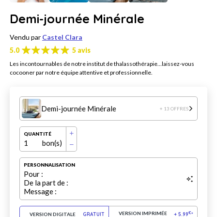
Demi-journée Minérale
Vendu par
Castel Clara
5.0
5 avis
Les incontournables de notre institut de thalassothérapie…laissez-vous
cocooner par notre équipe attentive et professionnelle.
Demi-journée Minérale
+ 13 OFFRES
QUANTITÉ
1
bon(s)
PERSONNALISATION
Pour :
De la part de :
Message :
VERSION IMPRIMÉE
€
VERSION DIGITALE
GRATUIT
+
5.99
*