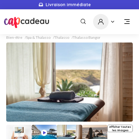
Livraison immédiate
Bien-être
Spa & Thalasso
Thalasso
Thalasso Bangor
Afficher toutes
les images