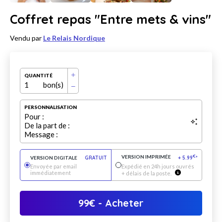
Coffret repas "Entre mets & vins"
Vendu par
Le Relais Nordique
QUANTITÉ
1
bon(s)
PERSONNALISATION
Pour :
De la part de :
Message :
VERSION IMPRIMÉE
€
VERSION DIGITALE
GRATUIT
+
5.99
*
Envoyée par email
Expédié en 24h jours ouvrés
immédiatement
+ délais de la poste.
99
€
- Acheter