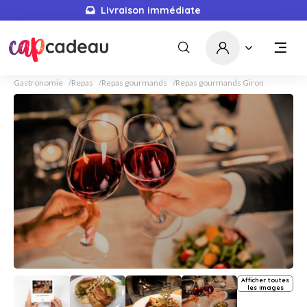
Livraison immédiate
Gastronomie
Repas
Repas gourmands
Repas gourmands Giron
Afficher toutes
les images