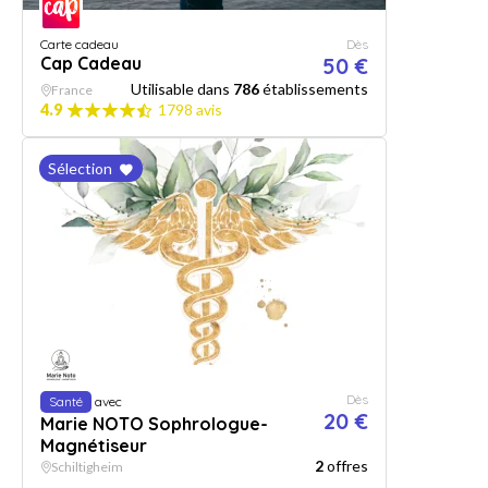
Carte cadeau
Dès
Cap Cadeau
50 €
Utilisable dans
786
établissements
France
4.9
1798 avis
Sélection
Dès
Santé
avec
20 €
Marie NOTO Sophrologue-
Magnétiseur
2
offres
Schiltigheim