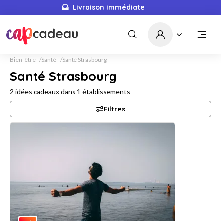
Livraison immédiate
Bien-être
Santé
Santé Strasbourg
Santé Strasbourg
2
idées cadeaux dans
1
établissements
Filtres