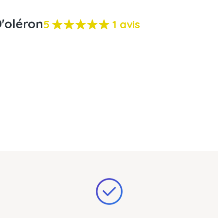
D'oléron
5
1 avis