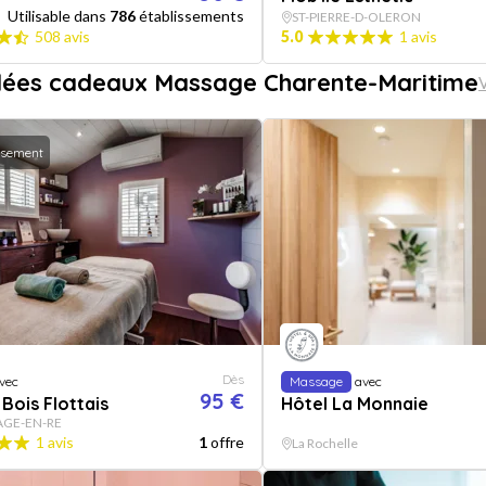
Utilisable dans
786
établissements
ST-PIERRE-D-OLERON
508 avis
5.0
1 avis
dées cadeaux Massage Charente-Maritime
V
ssement
Dès
vec
Massage
avec
95 €
 Bois Flottais
Hôtel La Monnaie
AGE-EN-RE
1 avis
1
offre
La Rochelle