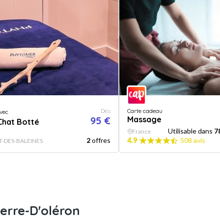
Dès
Carte cadeau
vec
95 €
Massage
Chat Botté
Utilisable dans
7
France
2
offres
4.9
508 avis
T-DES-BALEINES
erre-D'oléron