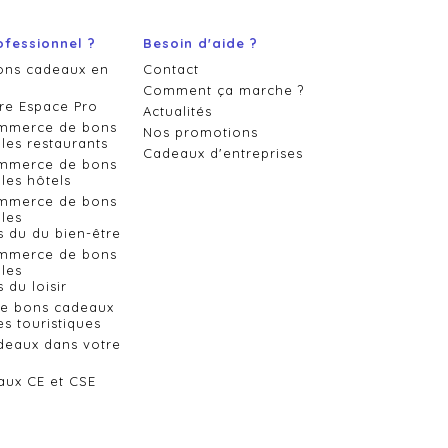
ofessionnel ?
Besoin d'aide ?
ons cadeaux en
Contact
Comment ça marche ?
re Espace Pro
Actualités
ommerce de bons
Nos promotions
les restaurants
Cadeaux d'entreprises
ommerce de bons
les hôtels
ommerce de bons
les
s du du bien-être
ommerce de bons
les
 du loisir
de bons cadeaux
es touristiques
deaux dans votre
aux CE et CSE