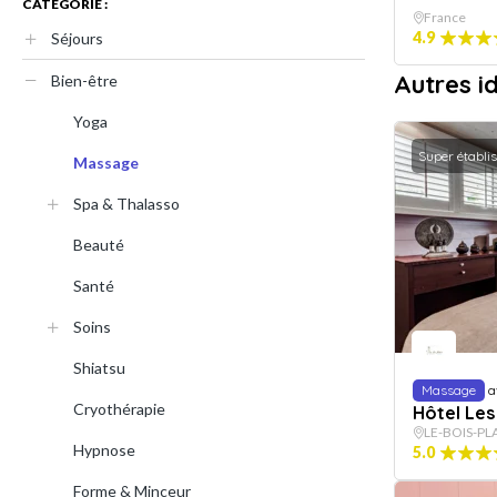
CATÉGORIE :
France
4.9
Séjours
Autres i
Bien-être
Yoga
Super établi
Massage
Spa & Thalasso
Beauté
Santé
Soins
Shiatsu
Massage
a
Cryothérapie
Hôtel Les
LE-BOIS-PL
Hypnose
5.0
Forme & Minceur