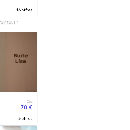
16
offres
oir tout
Dès
70 €
5
offres