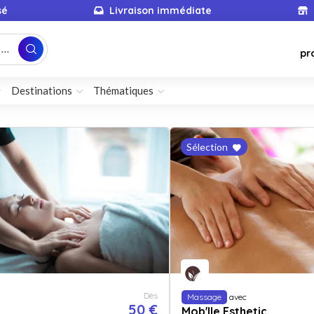
sé
Livraison immédiate
...
pr
Destinations
Thématiques
Sélection
Dès
Massage
avec
50 €
Mob'Ile Esthetic