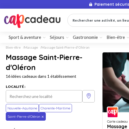
Paiement sécuri
Rechercher une activité, un lieu 
Sport & aventure
Séjours
Gastronomie
Bien-être
Bien-être
Massage
Massage Saint-Pierre-d'Oléron
Massage Saint-Pierre-
d'Oléron
16 idées cadeaux dans 1 établissement
LOCALITÉ :
Nouvelle-Aquitaine
Charente-Maritime
Saint-Pierre-d'Oléron
Carte cadeau
Massage