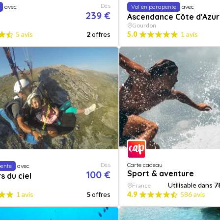
Dès
avec
Vol en parapente
avec
239 €
Ascendance Côte d'Azur
Gourdon
5 avis
2
offres
5.0
1 avis
Dès
Carte cadeau
pente
avec
100 €
Sport & aventure
 du ciel
Utilisable dans
7
France
1 avis
5
offres
4.9
586 avis