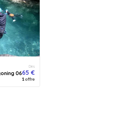
Dès
65 €
yoning 06
1
offre