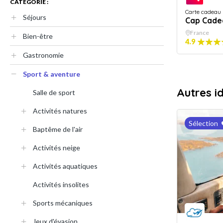
CATÉGORIE :
Carte cadeau
Séjours
Cap Cade
France
Bien-être
4.9
Gastronomie
Sport & aventure
Autres i
Salle de sport
Activités natures
Sélection
Baptême de l'air
Activités neige
Activités aquatiques
Activités insolites
Sports mécaniques
Jeux d'évasion