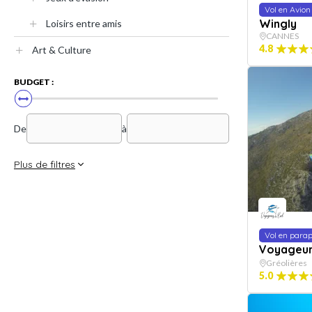
Vol en Avion
Wingly
Loisirs entre amis
CANNES
4.8
Art & Culture
BUDGET :
De
à
Plus de filtres
Vol en para
Voyageurs
Gréolières
5.0