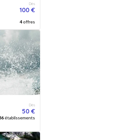
Dès
100 €
4
offres
Dès
50 €
86
établissements