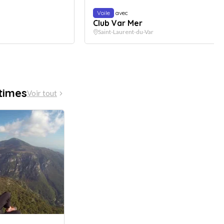
Voile
avec
Club Var Mer
Saint-Laurent-du-Var
times
Voir tout