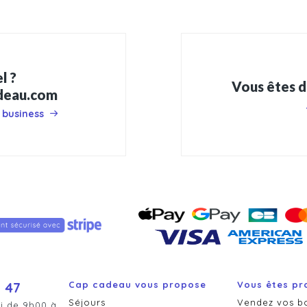
l ?
Vous êtes d
adeau.com
 business
 47
Cap cadeau vous propose
Vous êtes pr
Séjours
Vendez vos b
i de 9h00 à