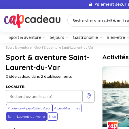
Paiement sécuri
Rechercher une activité, un lieu 
Sport & aventure
Séjours
Gastronomie
Bien-être
Sport & aventure
Sport & aventure Saint-Laurent-du-Var
Sport & aventure Saint-
Activité
Laurent-du-Var
0 idée cadeau dans 2 établissements
LOCALITÉ :
Provence-Alpes-Côte d'Azur
Alpes-Maritimes
Saint-Laurent-du-Var
Nice