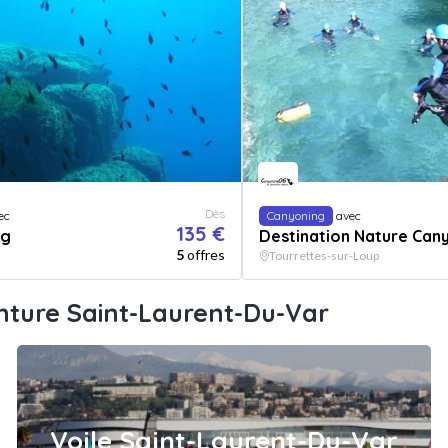
Dès
ec
Canyoning
avec
135 €
ng
Destination Nature Can
5
offres
Tourrettes-sur-Loup
nture Saint-Laurent-Du-Var
Voile Saint-Laurent-Du-Var