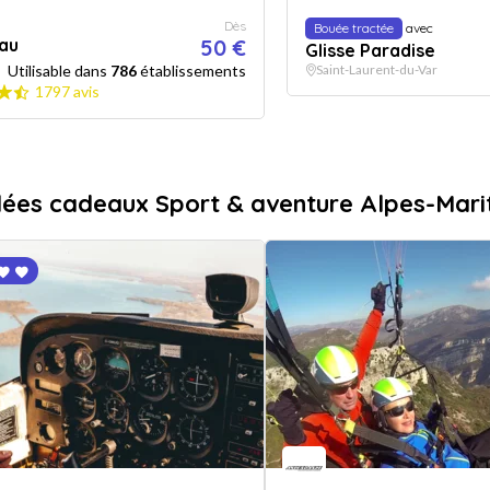
Dès
Bouée tractée
avec
au
50 €
Glisse Paradise
Utilisable dans
786
établissements
Saint-Laurent-du-Var
1797 avis
dées cadeaux Sport & aventure Alpes-Mari