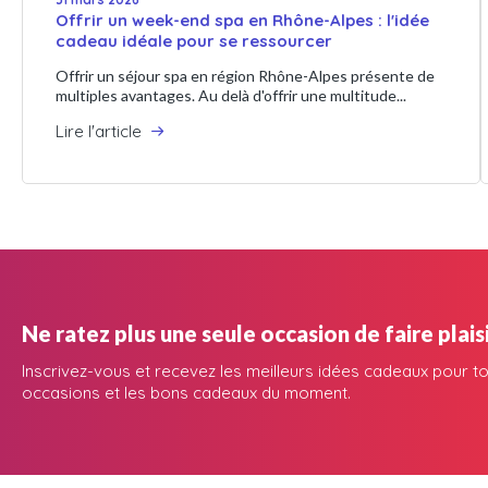
Offrir un week-end spa en Rhône-Alpes : l'idée
cadeau idéale pour se ressourcer
Offrir un séjour spa en région Rhône-Alpes présente de
multiples avantages. Au delà d'offrir une multitude...
Lire l'article
Ne ratez plus une seule occasion de faire plaisi
Inscrivez-vous et recevez les meilleurs idées cadeaux pour to
occasions et les bons cadeaux du moment.