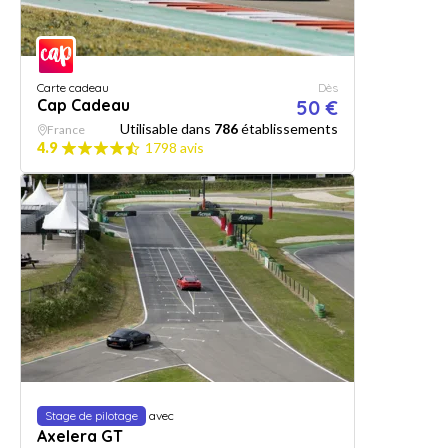
Carte cadeau
Dès
Cap Cadeau
50 €
Utilisable dans
786
établissements
France
4.9
1798 avis
Stage de pilotage
avec
Axelera GT