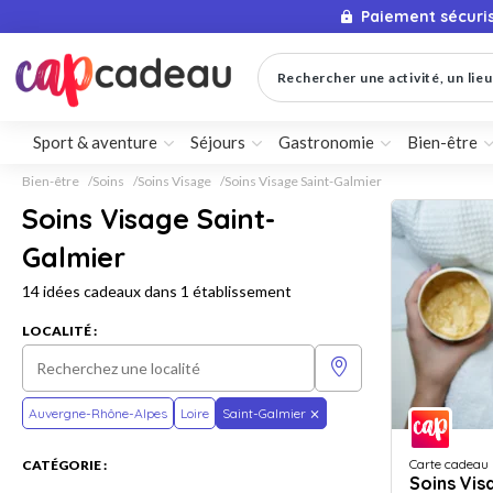
Paiement sécuri
Rechercher une activité, un lieu 
Sport & aventure
Séjours
Gastronomie
Bien-être
Bien-être
Soins
Soins Visage
Soins Visage Saint-Galmier
Soins Visage Saint-
Galmier
14 idées cadeaux dans 1 établissement
LOCALITÉ :
Auvergne-Rhône-Alpes
Loire
Saint-Galmier
Carte cadeau
CATÉGORIE :
Soins Vis