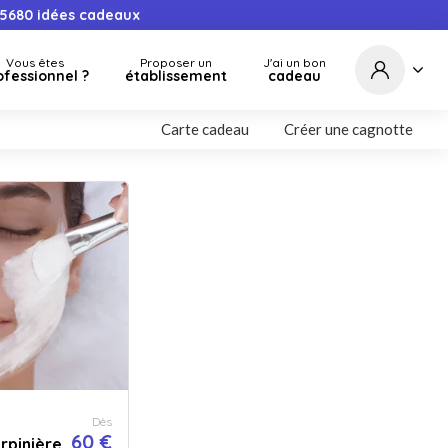
5680
idées cadeaux
Vous êtes
Proposer un
J'ai un bon
ofessionnel ?
établissement
cadeau
Carte cadeau
Créer une cagnotte
Dès
60 €
rpinière