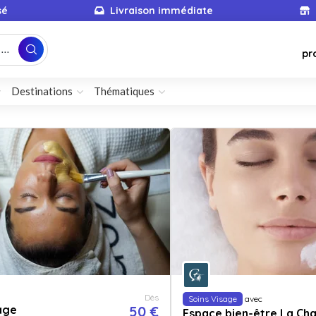
sé
Livraison immédiate
...
pr
Destinations
Thématiques
Dès
Soins Visage
avec
age
50 €
Espace bien-être La Cha