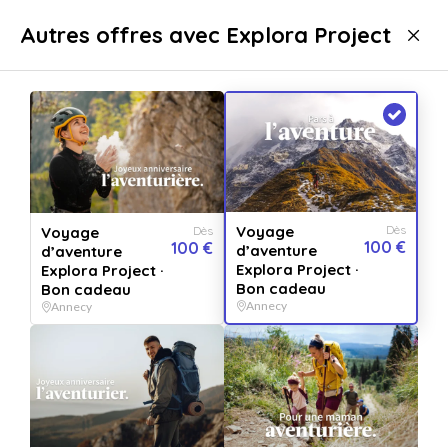
Livraison immédiate
Autres offres avec Explora Project
Sport & aventure
Sport & aventure Annecy
Voyage
Dès
Voyage
Dès
100 €
100 €
d’aventure
d’aventure
Explora Project ·
Explora Project ·
Bon cadeau
Bon cadeau
Annecy
Annecy
Afficher toutes
les images