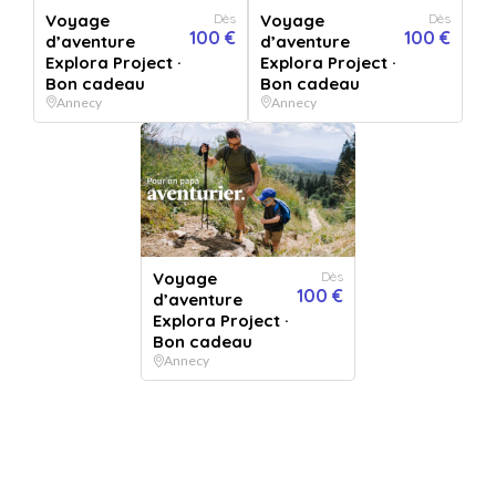
Voyage
Dès
Voyage
Dès
Voyage d’aventure Explora
100 €
100 €
d’aventure
d’aventure
Explora Project ·
Explora Project ·
Project · Bon cadeau
Bon cadeau
Bon cadeau
Annecy
Annecy
Vendu par
Explora Project
5.0
1 avis
Voyage d’aventure Explora Project · Bon cadeau
+ 4 OFFRES
Voyage
Dès
VERSION
100 €
d’aventure
d'un montant de 100€
Explora Project ·
Bon cadeau
QUANTITÉ
Annecy
1
bon(s)
PERSONNALISATION
Pour :
De la part de :
Message :