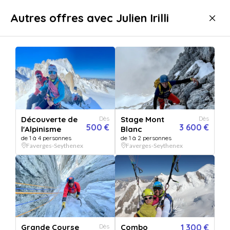
Livraison immédiate
Autres offres avec Julien Irilli
Sport & aventure
Sport & aventure Faverges-Seythenex
Découverte de
Dès
Stage Mont
Dès
500 €
3 600 €
l'Alpinisme
Blanc
de 1 à 4 personnes
de 1 à 2 personnes
Faverges-Seythenex
Faverges-Seythenex
Afficher toutes
les images
Grande Course
Dès
Combo
1 300 €