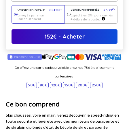
VERSION IMPRIMÉE
€
VERSION DIGITALE
GRATUIT
+
5.99
*
Envoyée par email
Expédié en 24h jours ouvrés
immédiatement
+ délais de la poste.
152
€
- Acheter
Ou offrez une carte cadeau valable chez nos 786 établissements
partenaires :
50€
80€
120€
150€
200€
250€
Ce bon comprend
Skis chaussés, voile en main, venez découvrir le speed-riding en
toute sécurité et légèreté avec des moniteurs de parapente et
de ski alpin diplômés d’état de L’école de ski et parapente