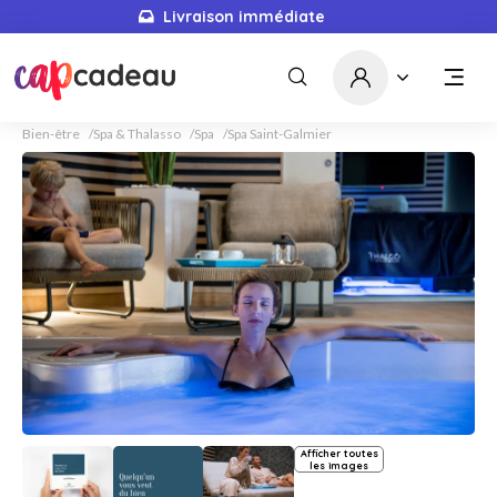
Livraison immédiate
Bien-être
Spa & Thalasso
Spa
Spa Saint-Galmier
Afficher toutes
les images