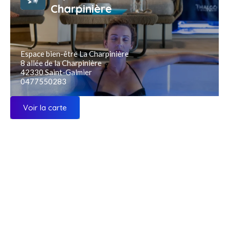
Charpinière
Espace bien-être La Charpinière
8 allée de la Charpinière
42330 Saint-Galmier
0477550283
Voir la carte