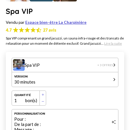
Spa VIP
Vendu par
Espace bien-être La Charpinière
4.7
27 avis
Spa VIP comprenant un grand jacuzzi, un sauna infra-rouge et des transats de
relaxation pour un moment de détente exclusif. Grand jacuzzi...
Lire la suite
Spa VIP
+ 3 OFFRES
VERSION
30 minutes
QUANTITÉ
1
bon(s)
PERSONNALISATION
Pour :
De la part de :
Message :