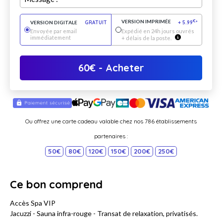
VERSION IMPRIMÉE
€
VERSION DIGITALE
GRATUIT
+
5.99
*
Envoyée par email
Expédié en 24h jours ouvrés
immédiatement
+ délais de la poste.
60
€
- Acheter
Ou offrez une carte cadeau valable chez nos 786 établissements
partenaires :
50€
80€
120€
150€
200€
250€
Ce bon comprend
Accès Spa VIP
Jacuzzi - Sauna infra-rouge - Transat de relaxation, privatisés.