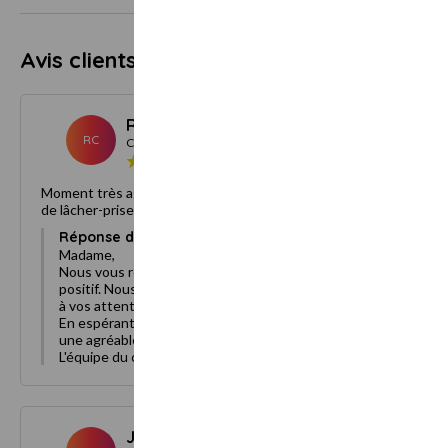
Avis clients
4.7
27 avis
Rachel C.
Juillet 2026
RC
Client
Moment très agréable. Lieu cocoonant. Masseuse au top. 60'
de lâcher-prise. Je recommande vivement 🥰
Réponse du propriétaire :
Madame,
Nous vous remercions vivement pour ce retour très
positif. Nous sommes ravis que ce moment ait pu convenir
à vos attentes.
En espérant vous revoir bientôt, nous vous souhaitons
une agréable journée.
L'équipe du centre bien-être - La Charpinière
Jennifer B.
Mai 2026