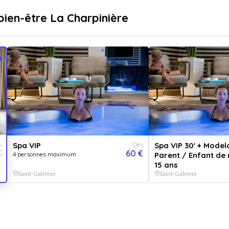
sé
Livraison immédiate
bien-être La Charpinière
...
pr
Destinations
Thématiques
Spa 
Vendu 
4.7
s
Spa VIP
Dès
Spa VIP 30' + Model
€
60 €
4 personnes maximum
Parent / Enfant de
Espace dé
15 ans
glace et t
Saint-Galmier
Saint-Galmier
VER