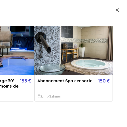
5679
idées cadeaux
Vous êtes
Proposer un
J'ai un bon
ofessionnel ?
établissement
cadeau
Carte cadeau
Créer une cagnotte
sensoriel
par
Espace bien-être La Charpinière
27 avis
age 30'
155 €
Abonnement Spa sensoriel
150 €
 moins de
tente comprenant jacuzzi, sauna, hammam, douche sensorielle, fontaine de
isanerie. Piscine extérieure chauffée de mi-a...
Lire la suite
Saint-Galmier
Spa sensoriel
+ 3 OFFRES
SION