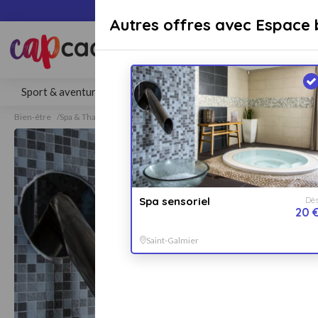
Paiement sécuri
Autres offres avec Espace 
Rechercher une activité, un lieu 
Sport & aventure
Séjours
Gastronomie
Bien-être
Bien-être
Spa & Thalasso
Spa
Spa Saint-Galmier
Spa sensoriel
Dè
20 
Saint-Galmier