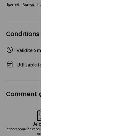
Jacuzzi - Sauna - Hammam - Douche sensorielle - Fontaine de glace.
Conditions d'utilisation
Validité 6 mois
1 personne max
Utilisable tous les jours
Comment ça marche ?
Je choisis
Je reçoi
et personnalise mon bon cadeau directement
le bon cadeau immédiatemen
en ligne
voie postal