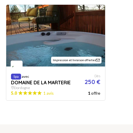
Impression et livraison offertes
Dès
Spa
avec
250 €
DOMAINE DE LA MARTERIE
Dordogne
5.0
1 avis
1
offre