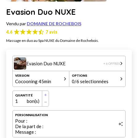
Evasion Duo NUXE
Vendu par
DOMAINE DE ROCHEBOIS
4.6
7 avis
Massage en duo au Spa NUXE du Domaine de Rochebois.
Evasion Duo NUXE
+ 6 OFFRES
VERSION
OPTIONS
Cocooning 45min
0
/6 selectionnées
QUANTITÉ
1
bon(s)
PERSONNALISATION
Pour :
De la part de :
Message :