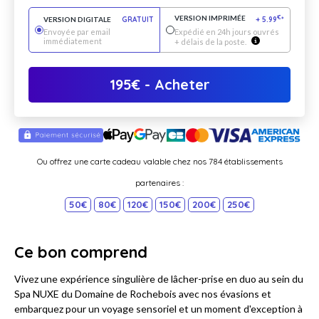
VERSION IMPRIMÉE
€
VERSION DIGITALE
GRATUIT
+
5.99
*
Envoyée par email
Expédié en 24h jours ouvrés
immédiatement
+ délais de la poste.
195
€
- Acheter
Ou offrez une carte cadeau valable chez nos 784 établissements
partenaires :
50€
80€
120€
150€
200€
250€
Ce bon comprend
Vivez une expérience singulière de lâcher-prise en duo au sein du
Spa NUXE du Domaine de Rochebois avec nos évasions et
embarquez pour un voyage sensoriel et un moment d'exception à