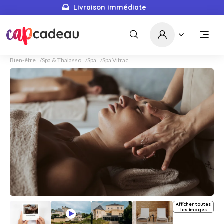
Livraison immédiate
Bien-être
Spa & Thalasso
Spa
Spa Vitrac
Afficher toutes
les images