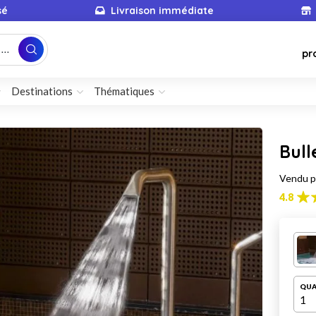
sé
Livraison immédiate
...
pr
Destinations
Thématiques
Bull
Vendu 
4.8
QUA
1