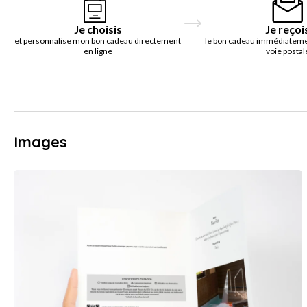
Je choisis
Je reçoi
et personnalise mon bon cadeau directement
le bon cadeau immédiatemen
en ligne
voie postal
Images