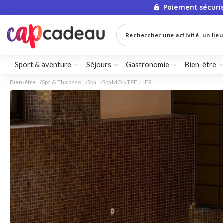
Paiement sécuri
Rechercher une activité, un lieu 
Sport & aventure
Séjours
Gastronomie
Bien-être
Bien-être
Spa & Thalasso
Spa
Spa MONTPELLIER