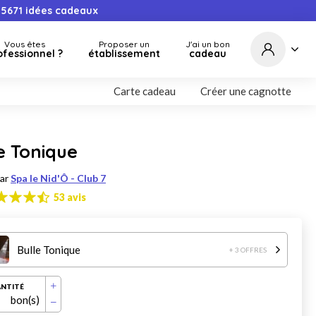
5671
idées cadeaux
Vous êtes
Proposer un
J'ai un bon
ofessionnel ?
établissement
cadeau
Carte cadeau
Créer une cagnotte
e Tonique
par
Spa le Nid'Ô - Club 7
53 avis
Bulle Tonique
+ 3 OFFRES
NTITÉ
bon(s)