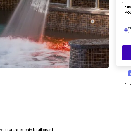
PER
Pou
V
E
Ou 
e courant et bain bouillonant