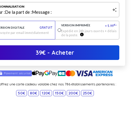
SONNALISATION
r :
De la part de :
Message :
VERSION IMPRIMÉE
€
+
5.99
*
ERSION DIGITALE
GRATUIT
Expédié en 24h jours ouvrés + délais
nvoyée par email immédiatement
de la poste.
39
€
- Acheter
offrez une carte cadeau valable chez nos 786 établissements partenaires :
50€
80€
120€
150€
200€
250€