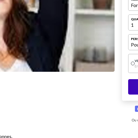
For
QUA
1
PER
Pou
V
E
Ou 
sonnes.