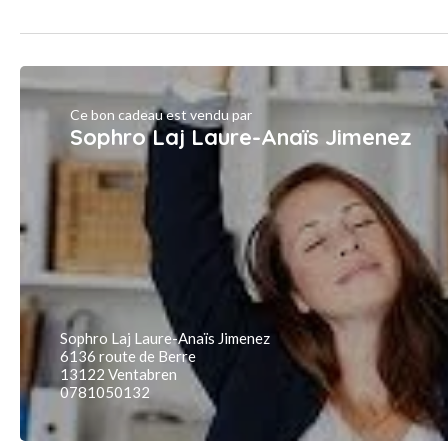
Ce bon cadeau est vendu par
Sophro Laj Laure-Anaïs Jimenez
Sophro Laj Laure-Anaïs Jimenez
6136 route de Berre
13122 Ventabren
0781050132