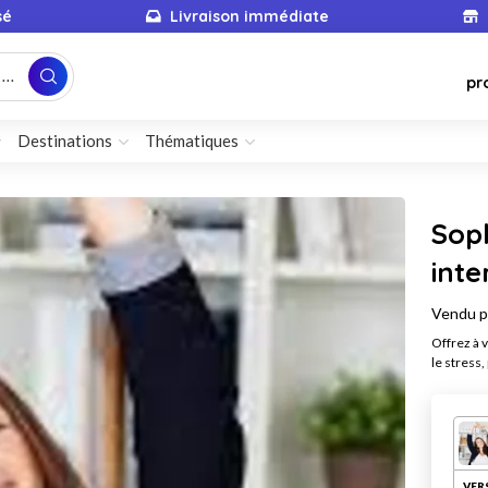
sé
Livraison immédiate
...
pr
Destinations
Thématiques
Soph
inte
Vendu 
Offrez à 
le stress,
VER