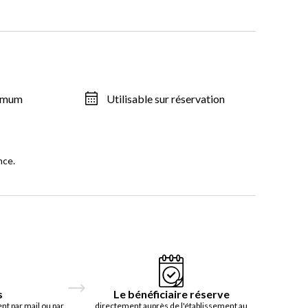
ximum
Utilisable sur réservation
nce.
s
Le bénéficiaire réserve
t par mail ou par
directement auprès de l'établissement au