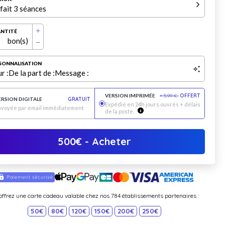
fait 3 séances
NTITÉ
bon(s)
SONNALISATION
r :
De la part de :
Message :
VERSION IMPRIMÉE
+
5.99
€
OFFERT
ERSION DIGITALE
GRATUIT
Expédié en 24h jours ouvrés + délais
nvoyée par email immédiatement
de la poste.
500
€
- Acheter
offrez une carte cadeau valable chez nos 784 établissements partenaires :
50€
80€
120€
150€
200€
250€