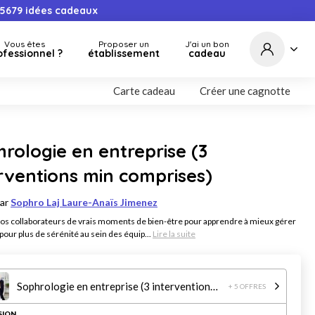
5679
idées cadeaux
Vous êtes
Proposer un
J'ai un bon
ofessionnel ?
établissement
cadeau
Carte cadeau
Créer une cagnotte
rologie en entreprise (3
rventions min comprises)
par
Sophro Laj Laure-Anaïs Jimenez
vos collaborateurs de vrais moments de bien-être pour apprendre à mieux gérer
 pour plus de sérénité au sein des équip...
Lire la suite
Sophrologie en entreprise (3 interventions min comprises)
+ 5 OFFRES
SION