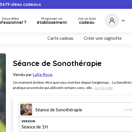
5679
idées cadeaux
Vous êtes
Proposer un
J'ai un bon
ofessionnel ?
établissement
cadeau
Carte cadeau
Créer une cagnotte
Séance de Sonothérapie
Vendu par
Lalie Rose
Un moment de bien-être que vous méritez depuis longtemps... La Sonothéra
pratique ancestrale qui utilisent certains sons, vibr...
Lire la suite
Séance de Sonothérapie
+ 2 O
VERSION
Séance de 1H