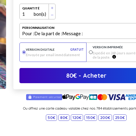
QUANTITÉ
1
bon(s)
PERSONNALISATION
Pour :
De la part de :
Message :
VERSION IMPRIMÉE
VERSION DIGITALE
GRATUIT
Expédié en 24h jours ouvrés
Envoyée par email immédiatement
de la poste.
80
€
- Acheter
Ou offrez une carte cadeau valable chez nos 784 établissements part
50€
80€
120€
150€
200€
250€