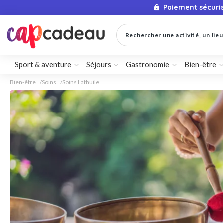
Paiement sécuri
Rechercher une activité, un lieu 
Sport & aventure
Séjours
Gastronomie
Bien-être
Bien-être
Soins
Soins Lathuile