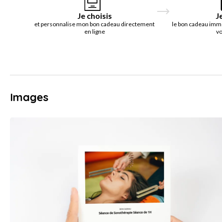
Je choisis
J
et personnalise mon bon cadeau directement
le bon cadeau imm
en ligne
vo
Images